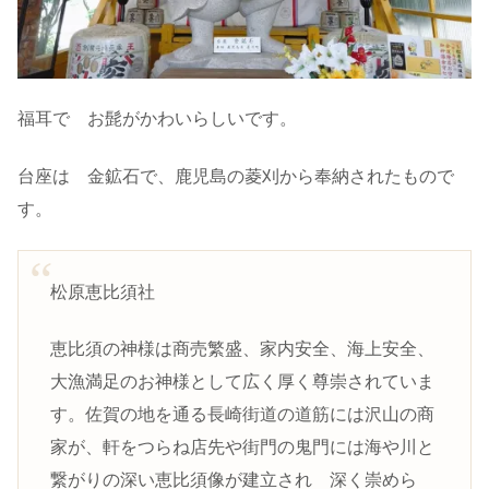
福耳で お髭がかわいらしいです。
台座は 金鉱石で、鹿児島の菱刈から奉納されたもので
す。
松原恵比須社
恵比須の神様は商売繁盛、家内安全、海上安全、
大漁満足のお神様として広く厚く尊崇されていま
す。佐賀の地を通る長崎街道の道筋には沢山の商
家が、軒をつらね店先や街門の鬼門には海や川と
繋がりの深い恵比須像が建立され 深く崇めら