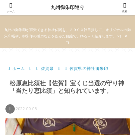
九州御朱印巡り
九州御朱印巡り
ホーム
検索
九州の御朱印が拝受できる神社仏閣を、２０００社目指して、オリジナルの御
朱印帳や、御朱印の魅力などをあみだ目線で、ゆる～く紹介します。ヾ(￣∀￣
*)
ホーム
佐賀県
佐賀県の神社御朱印
松原恵比須社【佐賀】宝くじ当選の守り神
「当たり恵比須」と知られています。
2022.09.08