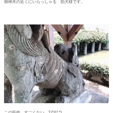
御神木の近くにいらっしゃる 狛犬様です。
この筋肉 すごくない Σ(ºΔº *)