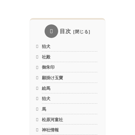
目次
狛犬
社殿
御朱印
願掛け玉寶
絵馬
狛犬
馬
松原河童社
神社情報