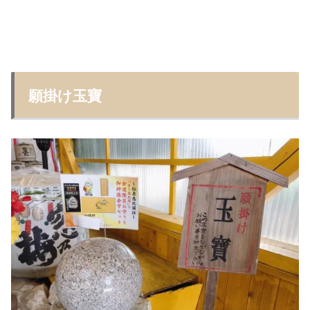
願掛け玉寶