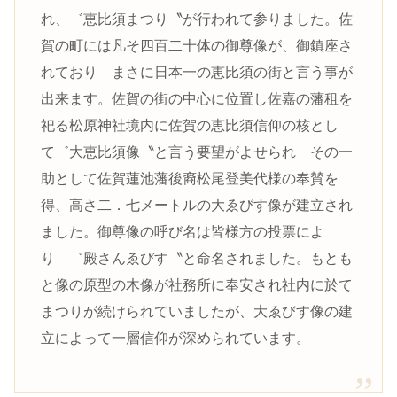
れ、゛恵比須まつり〝が行われて参りました。佐
賀の町には凡そ四百二十体の御尊像が、御鎮座さ
れており まさに日本一の恵比須の街と言う事が
出来ます。佐賀の街の中心に位置し佐嘉の藩租を
祀る松原神社境内に佐賀の恵比須信仰の核とし
て゛大恵比須像〝と言う要望がよせられ その一
助として佐賀蓮池藩後裔松尾登美代様の奉賛を
得、高さ二．七メートルの大ゑびす像が建立され
ました。御尊像の呼び名は皆様方の投票によ
り ゛殿さんゑびす〝と命名されました。もとも
と像の原型の木像が社務所に奉安され社内に於て
まつりが続けられていましたが、大ゑびす像の建
立によって一層信仰が深められています。