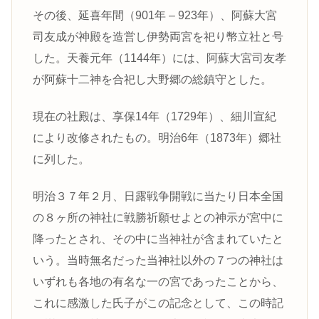
その後、延喜年間（901年 – 923年）、阿蘇大宮
司友成が神殿を造営し伊勢両宮を祀り幣立社と号
した。天養元年（1144年）には、阿蘇大宮司友孝
が阿蘇十二神を合祀し大野郷の総鎮守とした。
現在の社殿は、享保14年（1729年）、細川宣紀
により改修されたもの。明治6年（1873年）郷社
に列した。
明治３７年２月、日露戦争開戦に当たり日本全国
の８ヶ所の神社に戦勝祈願せよとの神示が宮中に
降ったとされ、その中に当神社が含まれていたと
いう。当時無名だった当神社以外の７つの神社は
いずれも各地の有名な一の宮であったことから、
これに感激した氏子がこの記念として、この時記