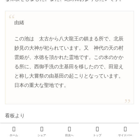
由緒
この池は 太古から八大龍王の鎮まる所で、北辰
妙見の大神が祀られています。又 神代の天の村
雲姫が、水徳を頂かれた霊地です。この水のかか
る所に、西御手洗の主基田を移したので、田迎え
と称し大嘗祭の由基田の起こりとなっています。
日本の重大な聖地です。
看板より
ホーム
シェア
目次へ
トップ
サイドバー