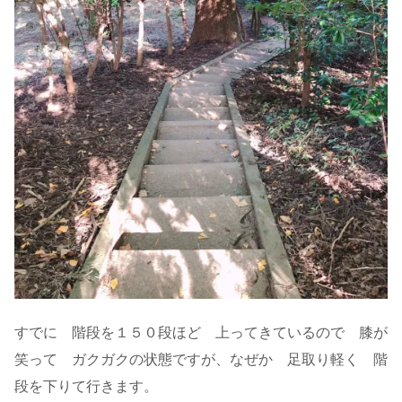
すでに 階段を１５０段ほど 上ってきているので 膝が
笑って ガクガクの状態ですが、なぜか 足取り軽く 階
段を下りて行きます。