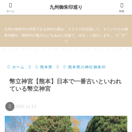
九州御朱印巡り
九州御朱印巡り
ホーム
検索
九州の御朱印が拝受できる神社仏閣を、２０００社目指して、オリジナルの御
朱印帳や、御朱印の魅力などをあみだ目線で、ゆる～く紹介します。ヾ(￣∀￣
*)
ホーム
熊本県
熊本県の神社御朱印
幣立神宮【熊本】日本で一番古いといわれ
ている幣立神宮
2020.11.12