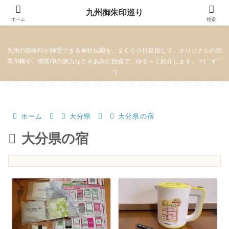
九州御朱印巡り
九州御朱印巡り
ホーム
検索
九州の御朱印が拝受できる神社仏閣を、２０００社目指して、オリジナルの御
朱印帳や、御朱印の魅力などをあみだ目線で、ゆる～く紹介します。ヾ(￣∀￣
*)
ホーム
大分県
大分県の宿
大分県の宿