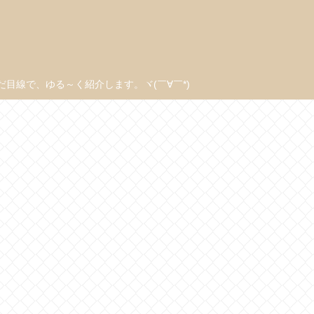
線で、ゆる～く紹介します。ヾ(￣∀￣*)