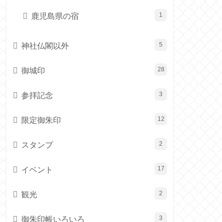
鹿児島県の宿
1
神社仏閣以外
5
御城印
28
参拝記念
3
限定御朱印
12
スタンプ
2
イベント
17
観光
2
御朱印帳いろいろ
3