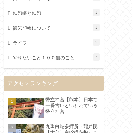
鉄印帳と鉄印
1
御朱印帳について
1
ライフ
5
やりたいこと１００個のこと！
2
アクセスランキング
幣立神宮【熊本】日本で
一番古いといわれている
幣立神宮
九重白蛇参拝所・龍昇院
【大分】白蛇様を抱っこ