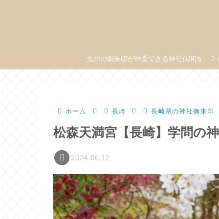
九州の御朱印が拝受できる神社仏閣を、２
ホーム
長崎
長崎県の神社御朱印
松森天満宮【長崎】学問の
2024.06.12