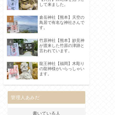
して来ました。
倉岳神社【熊本】天空の
鳥居で有名な神社さんで
す。
竹原神社【熊本】妙見神
が渡来した竹原の津跡と
言われています。
龍王神社【福岡】木彫り
の龍神様がいらっしゃい
ます。
管理人あみだ
書いている人