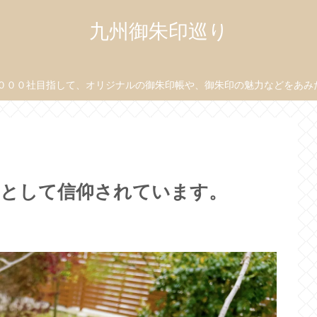
九州御朱印巡り
０００社目指して、オリジナルの御朱印帳や、御朱印の魅力などをあみだ目
神として信仰されています。