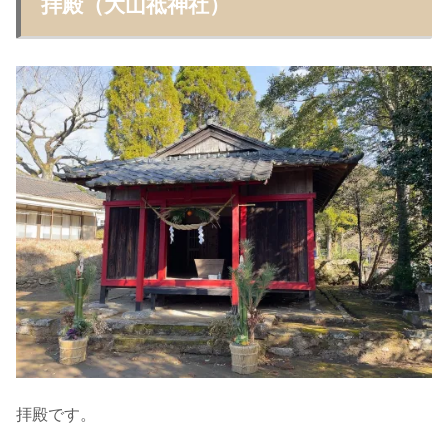
拝殿（大山祗神社）
拝殿です。