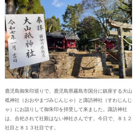
鹿児島御朱印巡りで、鹿児島県霧島市国分に鎮座する大山
祗神社（おおやまづみじんじゃ）と諏訪神社（すわじんじ
ゃ）にお詣りして御朱印を拝受して来ました。諏訪神社
は、合祀されて社殿はない神社さんです。今日で、８１２
社目と８１３社目です。