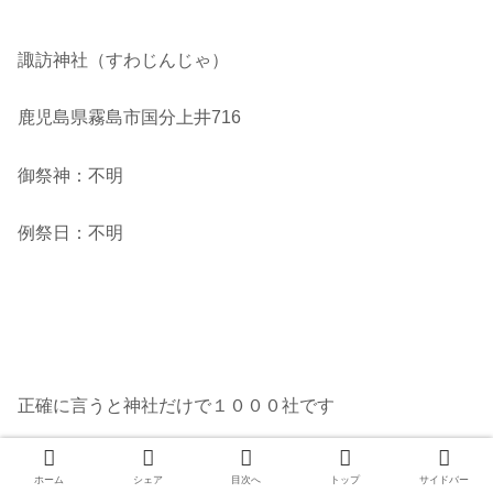
諏訪神社（すわじんじゃ）
鹿児島県霧島市国分上井716
御祭神：不明
例祭日：不明
正確に言うと神社だけで１０００社です
今日で 812社目と813社目の
ホーム
シェア
目次へ
トップ
サイドバー