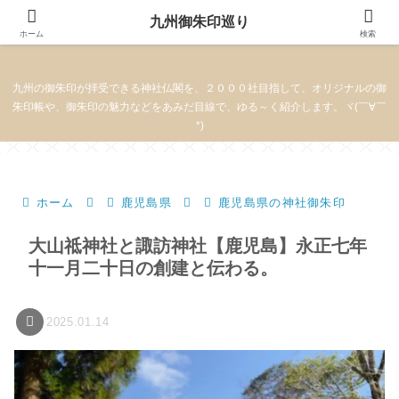
九州御朱印巡り
九州御朱印巡り
ホーム
検索
九州の御朱印が拝受できる神社仏閣を、２０００社目指して、オリジナルの御
朱印帳や、御朱印の魅力などをあみだ目線で、ゆる～く紹介します。ヾ(￣∀￣
*)
ホーム
鹿児島県
鹿児島県の神社御朱印
大山祗神社と諏訪神社【鹿児島】永正七年
十一月二十日の創建と伝わる。
2025.01.14