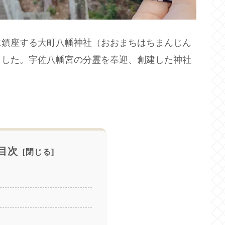
に鎮座する大町八幡神社（おおまちはちまんじん
ました。宇佐八幡宮の分霊を奉迎、創建した神社
目次