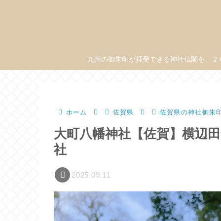
九州の御朱印が拝受できる神社仏閣を、２
ホーム
佐賀県
佐賀県の神社御朱
大町八幡神社【佐賀】横辺
社
2025.09.11