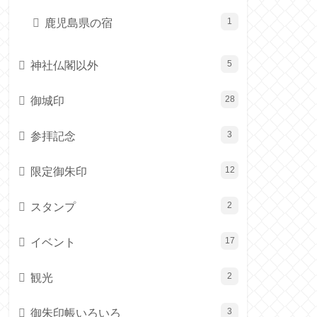
鹿児島県の宿
1
神社仏閣以外
5
御城印
28
参拝記念
3
限定御朱印
12
スタンプ
2
イベント
17
観光
2
御朱印帳いろいろ
3