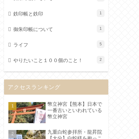
鉄印帳と鉄印
1
御朱印帳について
1
ライフ
5
やりたいこと１００個のこと！
2
アクセスランキング
幣立神宮【熊本】日本で
一番古いといわれている
幣立神宮
九重白蛇参拝所・龍昇院
【大分】白蛇様を抱っこ