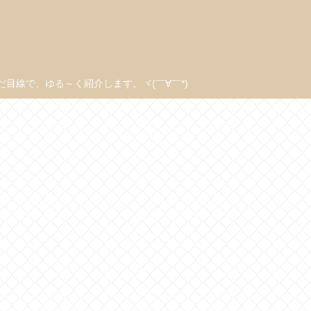
線で、ゆる～く紹介します。ヾ(￣∀￣*)