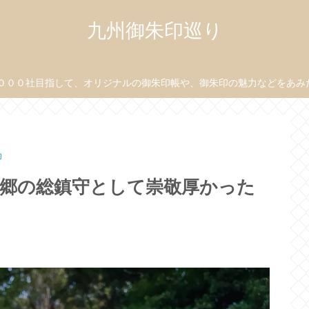
九州御朱印巡り
０００社目指して、オリジナルの御朱印帳や、御朱印の魅力などをあみだ目
印
田郷の総鎮守として崇敬厚かった