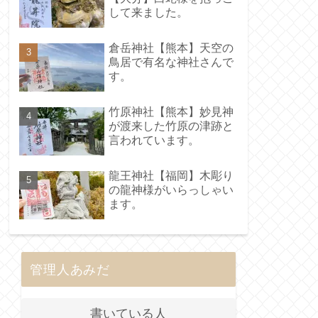
して来ました。
倉岳神社【熊本】天空の
鳥居で有名な神社さんで
す。
竹原神社【熊本】妙見神
が渡来した竹原の津跡と
言われています。
龍王神社【福岡】木彫り
の龍神様がいらっしゃい
ます。
管理人あみだ
書いている人