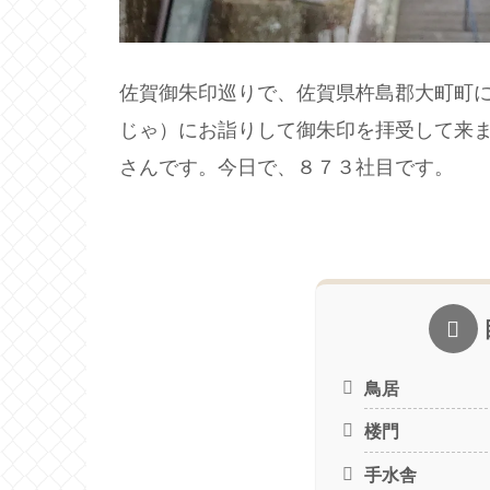
佐賀御朱印巡りで、佐賀県杵島郡大町町
じゃ）にお詣りして御朱印を拝受して来
さんです。今日で、８７３社目です。
鳥居
楼門
手水舎