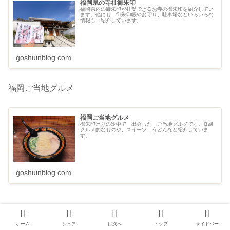
福岡県の寺社御朱印
福岡県内の御朱印が拝受できるお寺の御朱印を紹介してい
ます。他にも 御朱印帳やお守り、駐車場などいろいろな
情報も 紹介しています。
goshuinblog.com
福岡ご当地グルメ
福岡ご当地グルメ
御朱印巡りの途中で 出会った ご当地グルメです。Ｂ級
グルメ的なものや、スイーツ、うどんなど紹介していま
す。
goshuinblog.com
ホーム
シェア
目次へ
トップ
サイドバー