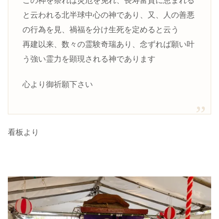
この神を祭れば災厄を免れ、長寿富貴に恵まれる
と云われる北半球中心の神であり、又、人の善悪
の行為を見、禍福を分け生死を定めると云う
再建以来、数々の霊験奇瑞あり、念ずれば願い叶
う強い霊力を顕現される神であります
心より御祈願下さい
看板より