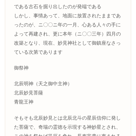
である古石を掘り出したのが発端である
しかし、事情あって、地面に放置されたままであ
ったのが、ニ〇〇ニ年の一月、心ある人々の手に
よって再建され、更に本年（ニ〇〇三年）四月の
改築となり、現在、妙見神社として御鎮座なさっ
ている次第であります
御祭神
北辰明神（天之御中主神）
北辰妙見菩薩
青龍王神
そもそも北辰妙見とは北辰北斗の星辰信仰に発し
た菩薩で、奇瑞の霊徳を示現する神妙星とされ、