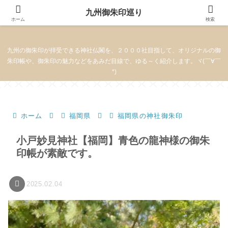
九州御朱印巡り
九州御朱印巡り
ホーム
検索
九州の御朱印が拝受できる神社仏閣を、２０００社目指して、オリジナルの御
朱印帳や、御朱印の魅力などをあみだ目線で、ゆる～く紹介します。ヾ(￣∀￣
*)
ホーム
福岡県
福岡県の神社御朱印
小戸妙見神社【福岡】青色の龍神様の御朱
印帳が素敵です。
2025.02.04