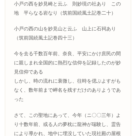
小戸の西を妙見崎と云ふ 則妙現の社あり この
地 平らなる岩なり（筑前国続風土記巻二十）
小戸の西の山を妙見山と云ふ 山上に石祠あり
（筑前国続風土記巻四十三）
今を去る千数百年前、奈良、平安にかけ庶民の間
に親しまれ全国的に熱烈な信仰を記録したのが妙
見信仰である
しかし、時の流れに衰微し、往時を偲ぶよすがも
なく、数年前まで岬名を残すだけのありようであ
った
さて、この聖地にあって、今年（ニ〇〇三年）よ
り十数年前、或る人の夢枕に龍神が瑞験し、霊告
により導かれ、地中に埋没していた現社殿の屋根