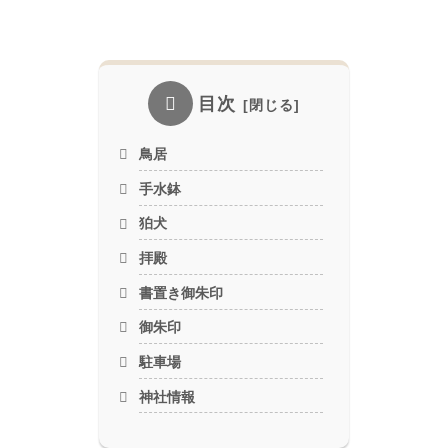
目次
鳥居
手水鉢
狛犬
拝殿
書置き御朱印
御朱印
駐車場
神社情報