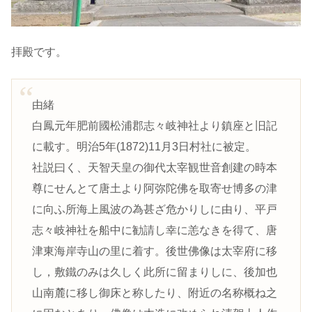
拝殿です。
由緒
白鳳元年肥前國松浦郡志々岐神社より鎮座と旧記
に載す。明治5年(1872)11月3日村社に被定。
社説曰く、天智天皇の御代太宰観世音創建の時本
尊にせんとて唐土より阿弥陀佛を取寄せ博多の津
に向ふ所海上風波の為甚ざ危かりしに由り、平戸
志々岐神社を船中に勧請し幸に恙なきを得て、唐
津東海岸寺山の里に着す。後世佛像は太宰府に移
し，敷鐵のみは久しく此所に留まりしに、後加也
山南麓に移し御床と称したり、附近の名称概ね之