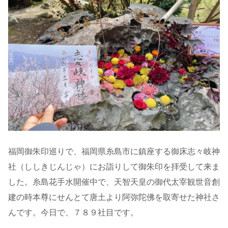
福岡御朱印巡りで、福岡県糸島市に鎮座する御床志々岐神
社（ししきじんじゃ）にお詣りして御朱印を拝受して来ま
した。糸島花手水開催中で、天智天皇の御代太宰観世音創
建の時本尊にせんとて唐土より阿弥陀佛を取寄せた神社さ
んです。今日で、７８９社目です。