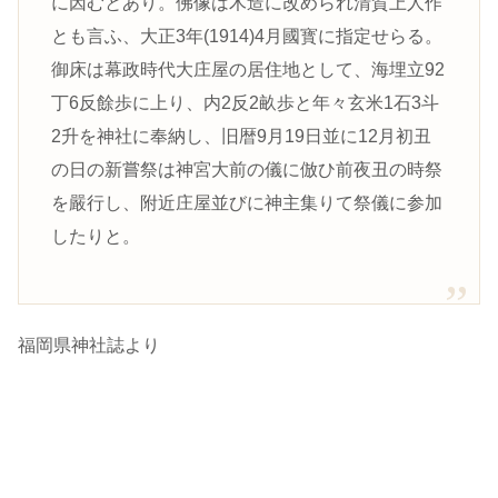
に因むとあり。佛像は木造に改められ清賀上人作
とも言ふ、大正3年(1914)4月國寳に指定せらる。
御床は幕政時代大庄屋の居住地として、海埋立92
丁6反餘歩に上り、内2反2畝歩と年々玄米1石3斗
2升を神社に奉納し、旧暦9月19日並に12月初丑
の日の新嘗祭は神宮大前の儀に倣ひ前夜丑の時祭
を嚴行し、附近庄屋並びに神主集りて祭儀に参加
したりと。
福岡県神社誌より