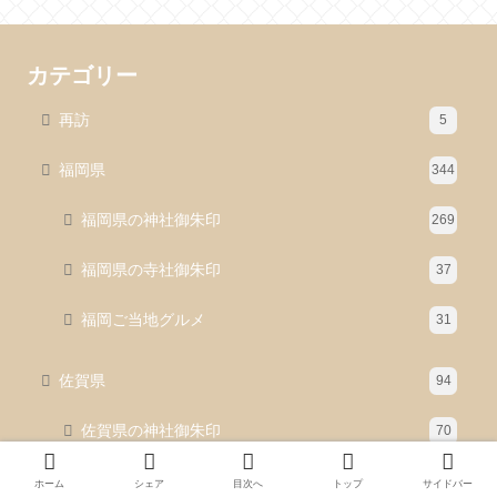
カテゴリー
再訪
5
福岡県
344
福岡県の神社御朱印
269
福岡県の寺社御朱印
37
福岡ご当地グルメ
31
佐賀県
94
佐賀県の神社御朱印
70
佐賀県の寺社御朱印
15
ホーム
シェア
目次へ
トップ
サイドバー