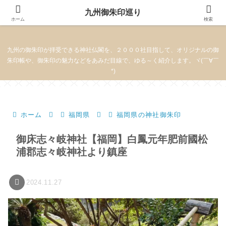
九州御朱印巡り
九州御朱印巡り
ホーム
検索
九州の御朱印が拝受できる神社仏閣を、２０００社目指して、オリジナルの御
朱印帳や、御朱印の魅力などをあみだ目線で、ゆる～く紹介します。ヾ(￣∀￣
*)
ホーム
福岡県
福岡県の神社御朱印
御床志々岐神社【福岡】白鳳元年肥前國松
浦郡志々岐神社より鎮座
2024.11.27