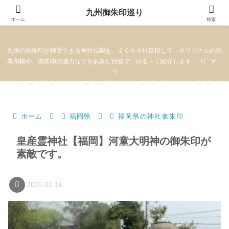
九州御朱印巡り
九州御朱印巡り
ホーム
検索
九州の御朱印が拝受できる神社仏閣を、２０００社目指して、オリジナルの御
朱印帳や、御朱印の魅力などをあみだ目線で、ゆる～く紹介します。ヾ(￣∀￣
*)
ホーム
福岡県
福岡県の神社御朱印
皇産霊神社【福岡】河童大明神の御朱印が
素敵です。
2026.02.16