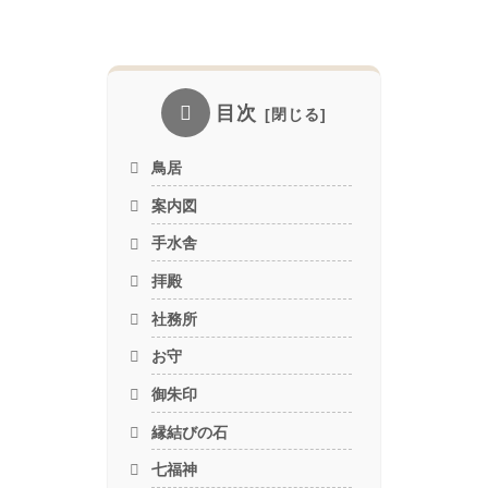
目次
鳥居
案内図
手水舎
拝殿
社務所
お守
御朱印
縁結びの石
七福神