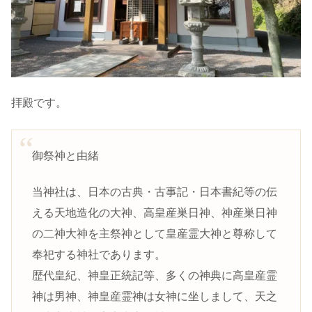
拝殿です。
御祭神と由緒
当神社は、日本の古典・古事記・日本書紀等の伝
える天地造化の大神、高皇産巣日神、神産巣日神
の二神大神を主祭神として皇産霊大神と尊称して
奉祀する神社であります。
歴代皇紀、神皇正統記等、多くの神典に高皇産霊
神は男神、神皇産霊神は女神に坐しまして、天之