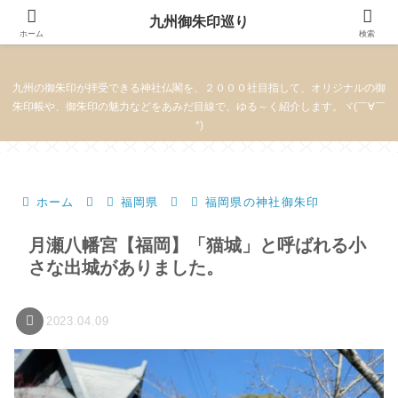
九州御朱印巡り
九州御朱印巡り
ホーム
検索
九州の御朱印が拝受できる神社仏閣を、２０００社目指して、オリジナルの御
朱印帳や、御朱印の魅力などをあみだ目線で、ゆる～く紹介します。ヾ(￣∀￣
*)
ホーム
福岡県
福岡県の神社御朱印
月瀬八幡宮【福岡】「猫城」と呼ばれる小
さな出城がありました。
2023.04.09