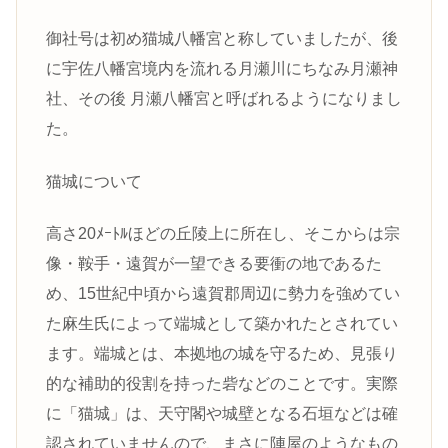
御社号は初め猫城八幡宮と称していましたが、後
に宇佐八幡宮境内を流れる月瀬川にちなみ月瀬神
社、その後 月瀬八幡宮と呼ばれるようになりまし
た。
猫城について
高さ20ﾒｰﾄﾙほどの丘陵上に所在し、そこからは宗
像・鞍手・遠賀が一望できる要衝の地であるた
め、15世紀中頃から遠賀郡周辺に勢力を強めてい
た麻生氏によって端城として築かれたとされてい
ます。端城とは、本拠地の城を守るため、見張り
的な補助的役割を持った砦などのことです。実際
に「猫城」は、天守閣や城壁となる石垣などは確
認されていませんので、まさに陣屋のようなもの