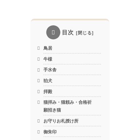
目次
鳥居
牛様
手水舎
狛犬
拝殿
猫拝み・猫頼み・合格祈
願招き猫
お守りお札授け所
御朱印