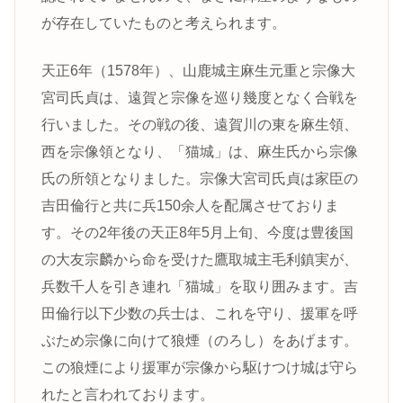
が存在していたものと考えられます。
天正6年（1578年）、山鹿城主麻生元重と宗像大
宮司氏貞は、遠賀と宗像を巡り幾度となく合戦を
行いました。その戦の後、遠賀川の東を麻生領、
西を宗像領となり、「猫城」は、麻生氏から宗像
氏の所領となりました。宗像大宮司氏貞は家臣の
吉田倫行と共に兵150余人を配属させておりま
す。その2年後の天正8年5月上旬、今度は豊後国
の大友宗麟から命を受けた鷹取城主毛利鎮実が、
兵数千人を引き連れ「猫城」を取り囲みます。吉
田倫行以下少数の兵士は、これを守り、援軍を呼
ぶため宗像に向けて狼煙（のろし）をあげます。
この狼煙により援軍が宗像から駆けつけ城は守ら
れたと言われております。