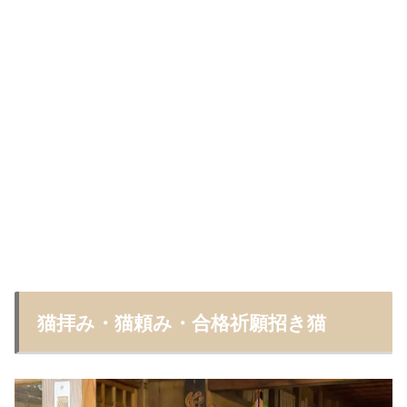
猫拝み・猫頼み・合格祈願招き猫