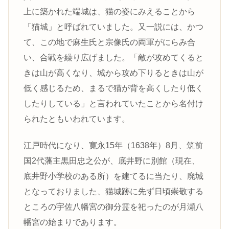
上に築かれた端城は、猫の姿にみえることから
「猫城」と呼ばれていました。又一説には、かつ
て、この地で麻生氏と宗像氏の両軍がにらみ合
い、合戦を繰り広げました。「敵が攻めてくると
きは山が高くなり、城から攻め下りるときは山が
低く感じるため、まるで猫が背を高くしたり低く
したりしている」と言われていたことから名付け
られたともいわれています。
江戸時代になり、寛永15年（1638年）8月、筑前
国2代藩主黒田忠之公が、底井野に別館（現在、
底井野小学校のある所）を建てるに当たり、廃城
となっておりました、猫城跡に先ず日頃崇敬する
ところの宇佐八幡宮の御分霊を祀ったのが月瀬八
幡宮の始まりであります。