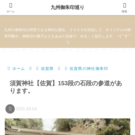
九州御朱印巡り
九州御朱印巡り
ホーム
検索
九州の御朱印が拝受できる神社仏閣を、２０００社目指して、オリジナルの御
朱印帳や、御朱印の魅力などをあみだ目線で、ゆる～く紹介します。ヾ(￣∀￣
*)
ホーム
佐賀県
佐賀県の神社御朱印
須賀神社【佐賀】153段の石段の参道があ
ります。
2025.09.04