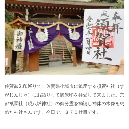
佐賀御朱印巡りで、佐賀県小城市に鎮座する須賀神社（す
がじんじゃ）にお詣りして御朱印を拝受して来ました。京
都祇園社（現八坂神社）の御分霊を勧請し神体の木像を納
めた神社さんです。今日で、８７０社目です。