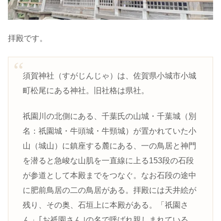
拝殿です。
須賀神社（すがじんじゃ）は、佐賀県小城市小城
町松尾にある神社。旧社格は県社。
祇園川の北側にある、千葉氏の山城・千葉城（別
名：祇園城・牛頭城・牛頸城）が置かれていた小
山（城山）に鎮座する麓にある、一の鳥居と神門
を潜ると急峻な山肌を一直線に上る153段の石段
が参道として本殿までをつなぐ。なお石段の途中
に肥前鳥居の二の鳥居がある。拝殿には天井絵が
残り、その奥、石垣上に本殿がある。「祇園さ
ん」｢お祇園さん｣の名で呼ばれ親しまれている。