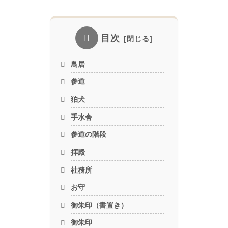
目次
鳥居
参道
狛犬
手水舎
参道の階段
拝殿
社務所
お守
御朱印（書置き）
御朱印