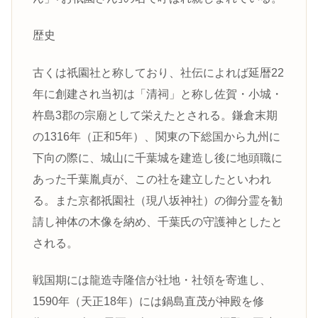
歴史
古くは祇園社と称しており、社伝によれば延暦22
年に創建され当初は「清祠」と称し佐賀・小城・
杵島3郡の宗廟として栄えたとされる。鎌倉末期
の1316年（正和5年）、関東の下総国から九州に
下向の際に、城山に千葉城を建造し後に地頭職に
あった千葉胤貞が、この社を建立したといわれ
る。また京都祇園社（現八坂神社）の御分霊を勧
請し神体の木像を納め、千葉氏の守護神としたと
される。
戦国期には龍造寺隆信が社地・社領を寄進し、
1590年（天正18年）には鍋島直茂が神殿を修