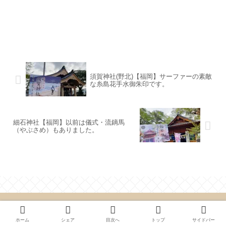
須賀神社(野北)【福岡】サーファーの素敵
な糸島花手水御朱印です。
細石神社【福岡】以前は儀式・流鏑馬
（やぶさめ）もありました。
カテゴリー
ホーム
シェア
目次へ
トップ
サイドバー