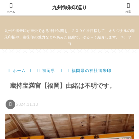
九州御朱印巡り
九州御朱印巡り
ホーム
検索
九州の御朱印が拝受できる神社仏閣を、２０００社目指して、オリジナルの御
朱印帳や、御朱印の魅力などをあみだ目線で、ゆる～く紹介します。ヾ(￣∀￣
*)
ホーム
福岡県
福岡県の神社御朱印
蔵持宝満宮【福岡】由緒は不明です。
2024.11.10