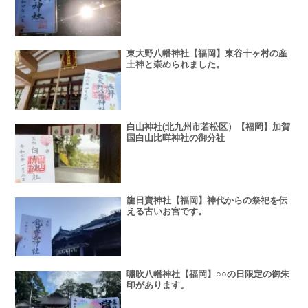
東大野八幡神社【福岡】東谷十ヶ村の産
土神と崇められました。
白山神社(北九州市若松区）【福岡】加賀
国白山比咩神社の御分社
龍日賣神社【福岡】神代からの祭祀を伝
える古いお宮です。
嘯吹八幡神社【福岡】○○の日限定の御朱
印があります。