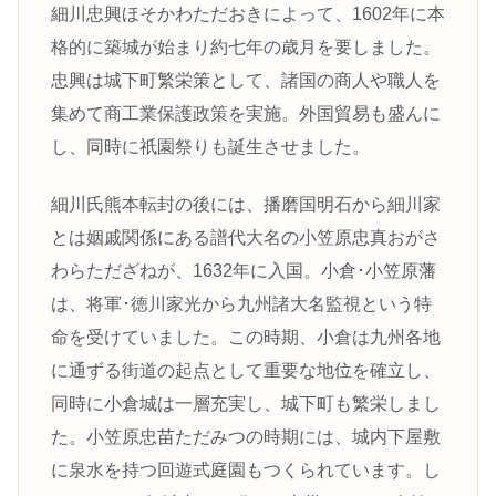
細川忠興ほそかわただおきによって、1602年に本
格的に築城が始まり約七年の歳月を要しました。
忠興は城下町繁栄策として、諸国の商人や職人を
集めて商工業保護政策を実施。外国貿易も盛んに
し、同時に祇園祭りも誕生させました。
細川氏熊本転封の後には、播磨国明石から細川家
とは姻戚関係にある譜代大名の小笠原忠真おがさ
わらただざねが、1632年に入国。小倉･小笠原藩
は、将軍･徳川家光から九州諸大名監視という特
命を受けていました。この時期、小倉は九州各地
に通ずる街道の起点として重要な地位を確立し、
同時に小倉城は一層充実し、城下町も繁栄しまし
た。小笠原忠苗ただみつの時期には、城内下屋敷
に泉水を持つ回遊式庭園もつくられています。し