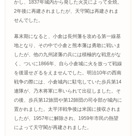
かし、1837年城内から発した火災によって全焼。
2年後に再建されましたが、天守閣は再建されま
せんでした。
幕末期になると、小倉は長州藩を攻める第一線基
地となり、その中で小倉と熊本藩は勇敢に戦いま
したが、他の九州諸藩の兵には積極的な戦意がな
く、ついに1866年、自ら小倉城に火を放って戦線
を後退せざるをえませんでした。明治10年の西南
戦争の際には、小倉城内に駐屯していた歩兵第14
連隊が、乃木将軍に率いられて出征しました。そ
の後、歩兵第12旅団や第12師団の司令部が城内に
置かれました。太平洋戦争後は米国に接収されま
したが、1957年に解除され、1959年市民の熱望
によって天守閣が再建されました。