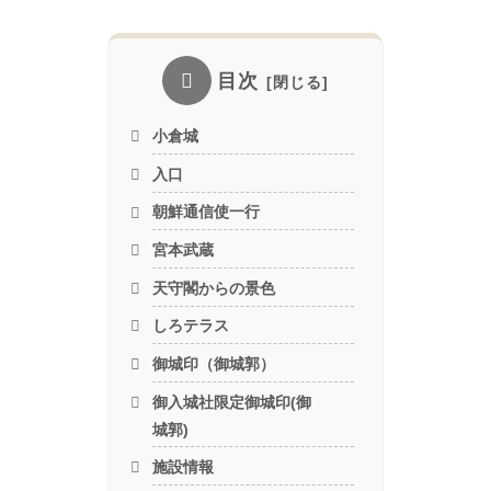
目次
小倉城
入口
朝鮮通信使一行
宮本武蔵
天守閣からの景色
しろテラス
御城印（御城郭）
御入城社限定御城印(御
城郭)
施設情報