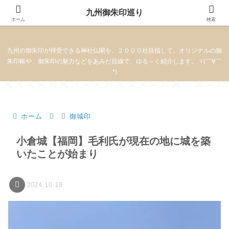
九州御朱印巡り
九州御朱印巡り
ホーム
検索
九州の御朱印が拝受できる神社仏閣を、２０００社目指して、オリジナルの御
朱印帳や、御朱印の魅力などをあみだ目線で、ゆる～く紹介します。ヾ(￣∀￣
*)
ホーム
御城印
小倉城【福岡】毛利氏が現在の地に城を築
いたことが始まり
2024.10.19