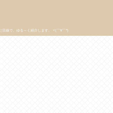
線で、ゆる～く紹介します。ヾ(￣∀￣*)