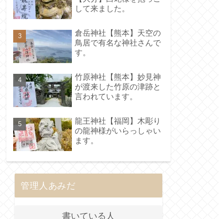
して来ました。
倉岳神社【熊本】天空の
鳥居で有名な神社さんで
す。
竹原神社【熊本】妙見神
が渡来した竹原の津跡と
言われています。
龍王神社【福岡】木彫り
の龍神様がいらっしゃい
ます。
管理人あみだ
書いている人