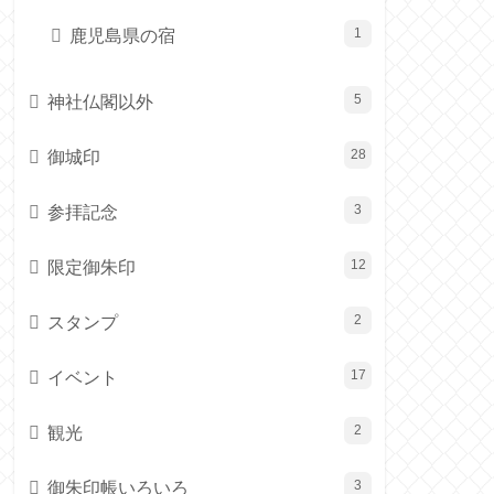
鹿児島県の宿
1
神社仏閣以外
5
御城印
28
参拝記念
3
限定御朱印
12
スタンプ
2
イベント
17
観光
2
御朱印帳いろいろ
3