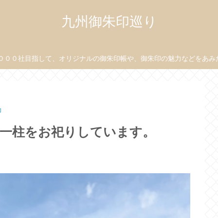
九州御朱印巡り
０００社目指して、オリジナルの御朱印帳や、御朱印の魅力などをあみだ目
印
五一柱をお祀りしています。