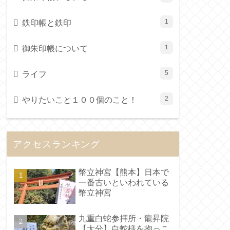
鉄印帳と鉄印
1
御朱印帳について
1
ライフ
5
やりたいこと１００個のこと！
2
アクセスランキング
幣立神宮【熊本】日本で
一番古いといわれている
幣立神宮
九重白蛇参拝所・龍昇院
【大分】白蛇様を抱っこ