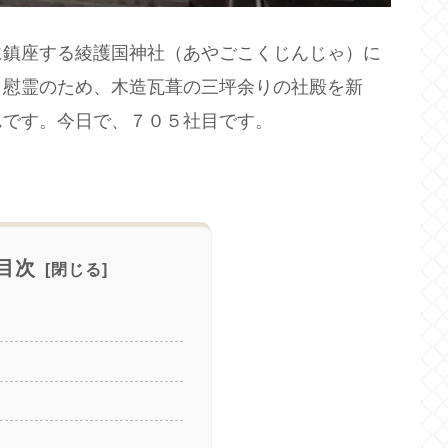
に鎮座する綾護国神社（あやごこくじんじゃ）に
。慰霊のため、木造瓦葺の三坪余りの社殿を新
んです。今日で、７０５社目です。
目次