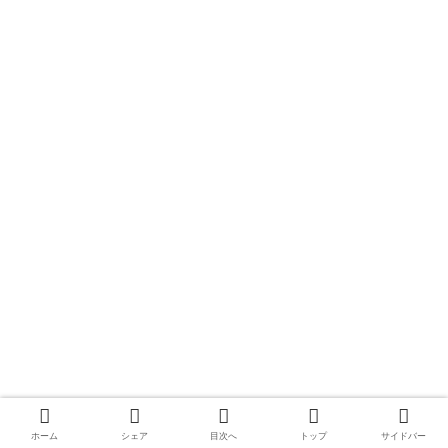
大根地神社【福岡】片道１時間３０分以
ホーム
シェア
目次へ
トップ
サイドバー