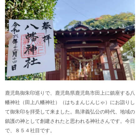
鹿児島御朱印巡りで、鹿児島県鹿児島市田上に鎮座する八
幡神社（田上八幡神社）（はちまんじんじゃ）にお詣りし
て御朱印を拝受して来ました。島津義弘公の時代、地域の
鎮護の神として創建されたと思われる神社さんです。今日
で、８５４社目です。