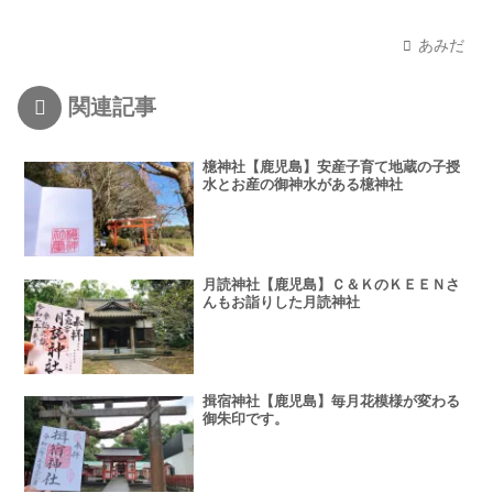
あみだ
関連記事
檍神社【鹿児島】安産子育て地蔵の子授
水とお産の御神水がある檍神社
月読神社【鹿児島】Ｃ＆ＫのＫＥＥＮさ
んもお詣りした月読神社
揖宿神社【鹿児島】毎月花模様が変わる
御朱印です。