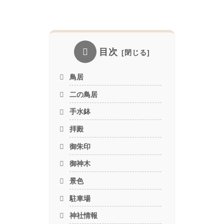
目次
鳥居
二の鳥居
手水鉢
拝殿
御朱印
御神木
景色
駐車場
神社情報