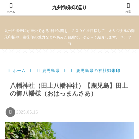
九州御朱印巡り
九州御朱印巡り
ホーム
検索
九州の御朱印が拝受できる神社仏閣を、２０００社目指して、オリジナルの御
朱印帳や、御朱印の魅力などをあみだ目線で、ゆる～く紹介します。ヾ(￣∀￣
*)
ホーム
鹿児島県
鹿児島県の神社御朱印
八幡神社（田上八幡神社）【鹿児島】田上
の御八幡様（おはっまんさあ）
2025.05.16