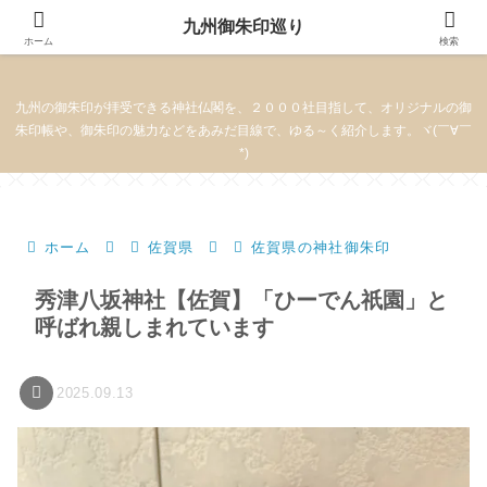
九州御朱印巡り
九州御朱印巡り
ホーム
検索
九州の御朱印が拝受できる神社仏閣を、２０００社目指して、オリジナルの御
朱印帳や、御朱印の魅力などをあみだ目線で、ゆる～く紹介します。ヾ(￣∀￣
*)
ホーム
佐賀県
佐賀県の神社御朱印
秀津八坂神社【佐賀】「ひーでん祇園」と
呼ばれ親しまれています
2025.09.13