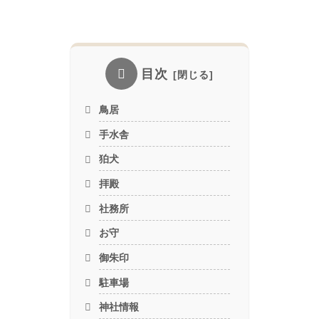
目次
鳥居
手水舎
狛犬
拝殿
社務所
お守
御朱印
駐車場
神社情報