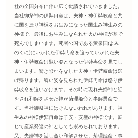
社の全国分布に伴い広く勧請されていきました。
当社御祭神の伊弉冉命は、夫神・神伊弉岐命と共
に国を造り神様をお生みになった国生み神生みの
神様で、最後にお生みになられた火の神様が基で
死んでしまいます。死者の国である黄泉国(よみ
のくに)にいかれた伊弉冉命を追っていかれた夫
神・伊弉岐命は醜い姿となった伊弉冉命を見てし
まいます。驚き恐れをなした夫神・伊弉岐命は逃
げ帰ります。醜い姿を見られた伊弉冉命は怒り伊
弉岐命を追いかけます。その時に現れ夫婦神と話
をされ和解をさせた神が菊理姫命と事解男命で
す。当社御祭神にはそんないわれがあります。神
生みの神様伊弉冉命は子安・安産の神様です。転
じて産業発達の神としても崇められております。
又、夫婦神を話し合い和解させた、菊理姫命・事