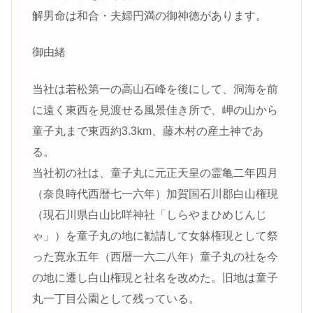
解男命は和合・夫婦円満の御神徳があります。
御由緒
当社は若松第一の高山石峰を後にして、洞海を前
に遠く東西を見渡せる風景佳き所で、岬の山から
童子丸まで東西約3.3km、藤木村の産土神であ
る。
当社初の社は、童子丸に元正天皇の霊亀二年四月
（奈良時代西暦七一六年）加賀国石川郡白山権現
（現石川県白山比咩神社「しらやまひめじんじ
ゃ」）を童子丸の地に勧請して女躰権現として祭
った寛永五年（西暦一六二八年）童子丸の社を今
の地に遷し白山権現と社名を改めた。旧地は童子
丸一丁目公園として残っている。