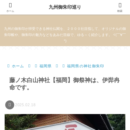
九州御朱印巡り
九州御朱印巡り
ホーム
検索
九州の御朱印が拝受できる神社仏閣を、２０００社目指して、オリジナルの御
朱印帳や、御朱印の魅力などをあみだ目線で、ゆる～く紹介します。ヾ(￣∀￣
*)
ホーム
福岡県
福岡県の神社御朱印
藤ノ木白山神社【福岡】御祭神は、伊弉冉
命です。
2025.02.18