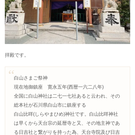
拝殿です。
白山さまご祭神
現在地御鎮座 寛永五年(西暦一六二八年)
全国に白山神社は二七一七社あると云われ、その
総本社が石川県白山市に鎮座する
白山比咩(しらやまひめ)神社です。白山比咩神社
は早くから天台宗の延暦寺と又、その地主神であ
る日吉社と繋がりを持った為、天台寺院及び日吉