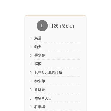
目次
鳥居
狛犬
手水舎
拝殿
お守りお札授け所
御朱印
弁財天
展望所入口
駐車場