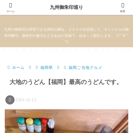
九州御朱印巡り
九州御朱印巡り
ホーム
検索
九州の御朱印が拝受できる神社仏閣を、２０００社目指して、オリジナルの御
朱印帳や、御朱印の魅力などをあみだ目線で、ゆる～く紹介します。ヾ(￣∀￣
*)
ホーム
福岡県
福岡ご当地グルメ
大地のうどん【福岡】最高のうどんです。
2024.10.13