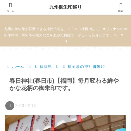
九州御朱印巡り
九州御朱印巡り
ホーム
検索
九州の御朱印が拝受できる神社仏閣を、２０００社目指して、オリジナルの御
朱印帳や、御朱印の魅力などをあみだ目線で、ゆる～く紹介します。ヾ(￣∀￣
*)
ホーム
福岡県
福岡県の神社御朱印
春日神社(春日市)【福岡】毎月変わる鮮や
かな花柄の御朱印です。
2023.02.13