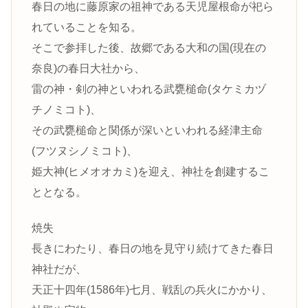
春日の地に藤原家の祖神である天児屋根命が祀ら
れていることを知る。
そこで参拝した後、故郷である大和の国(現在の
奈良)の春日大社から、
雷の神・剣の神といわれる武甕槌命(タケミカヅ
チノミコト)、
その武甕槌命と関係が深いといわれる経津主命
(フツヌシノミコト)、
姫大神(ヒメオオカミ)を迎え、神社を創建するこ
ととなる。
焼失
長きにわたり、春日の地を見守り続けてきた春日
神社だが、
天正十四年(1586年)七月、戦乱の兵火にかかり、