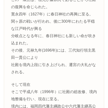
の復興を命じられた。
寛永四年（1627年）に春日神社の再興に至る。
関ヶ原の戦いが行われ、後に300年にわたる平穏
な江戸時代が興る
分岐点となる年に、春日神社にも新しい命が吹き
込まれた。
その後、元禄九年(1696年)には、三代知行領主黒
田一貫公により
社殿を境内上段に引き上げられ、遷宮の大礼がな
される。
そして現在
そこで平成八年（1996年）に社殿の総改修、境内
地整備を行い、現在に至る。
境内には、福岡四代藩主綱政公や六代藩主継高公