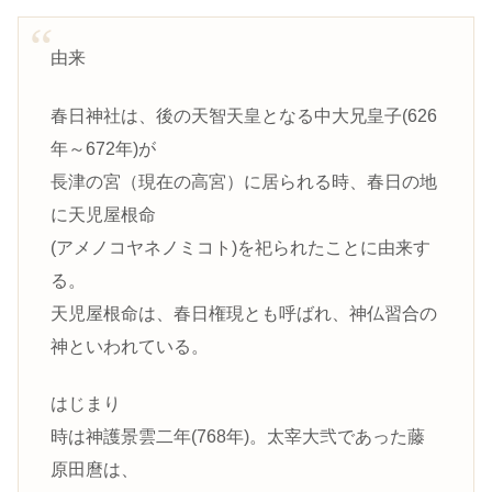
由来
春日神社は、後の天智天皇となる中大兄皇子(626
年～672年)が
長津の宮（現在の高宮）に居られる時、春日の地
に天児屋根命
(アメノコヤネノミコト)を祀られたことに由来す
る。
天児屋根命は、春日権現とも呼ばれ、神仏習合の
神といわれている。
はじまり
時は神護景雲二年(768年)。太宰大弐であった藤
原田麿は、