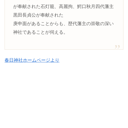
が奉献された石灯籠、高麗拘、鰐口秋月四代藩主
黒田長貞公が奉献された
庚申面があることからも、歴代藩主の崇敬の深い
神社であることが伺える。
春日神社ホームページより