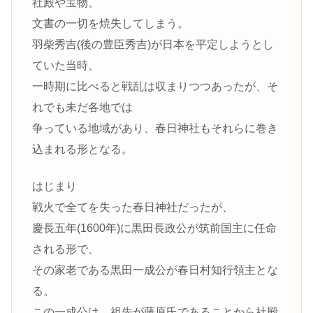
社殿や宝物、
文書の一切を焼失してしまう。
羽柴秀吉(後の豊臣秀吉)が日本を平定しようとし
ていた当時、
一時期に比べると戦乱は収まりつつあったが、そ
れでも未だ各地では
争っている地域があり、春日神社もそれらに巻き
込まれる形となる。
はじまり
戦火で全てを失った春日神社だったが、
慶長五年(1600年)に黒田長政公が筑前国主に任命
される形で、
その家老である黒田一成公が春日村知行領主とな
る。
この一成公は、祖先が藤原氏であることから社殿