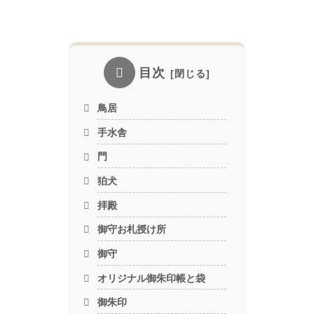
目次
鳥居
手水舎
門
狛犬
拝殿
御守お札授け所
御守
オリジナル御朱印帳と袋
御朱印