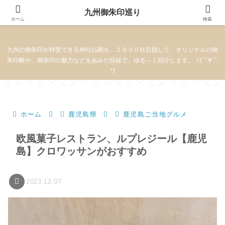
九州御朱印巡り
九州御朱印巡り
ホーム
検索
九州の御朱印が拝受できる神社仏閣を、２０００社目指して、オリジナルの御
朱印帳や、御朱印の魅力などをあみだ目線で、ゆる～く紹介します。ヾ(￣∀￣
*)
ホーム
鹿児島県
鹿児島ご当地グルメ
欧風菓子レストラン、ルプレジール【鹿児
島】クロワッサンがおすすめ
2023.12.07