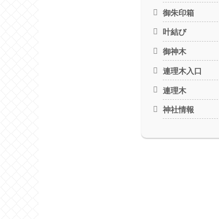
御朱印箱
叶結び
御神木
連理木入口
連理木
神社情報