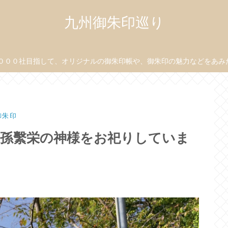
九州御朱印巡り
０００社目指して、オリジナルの御朱印帳や、御朱印の魅力などをあみだ目
御朱印
子孫繫栄の神様をお祀りしていま