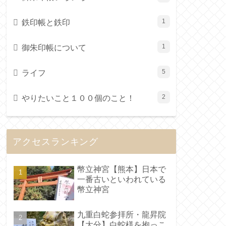
鉄印帳と鉄印
1
御朱印帳について
1
ライフ
5
やりたいこと１００個のこと！
2
アクセスランキング
幣立神宮【熊本】日本で
一番古いといわれている
幣立神宮
九重白蛇参拝所・龍昇院
【大分】白蛇様を抱っこ