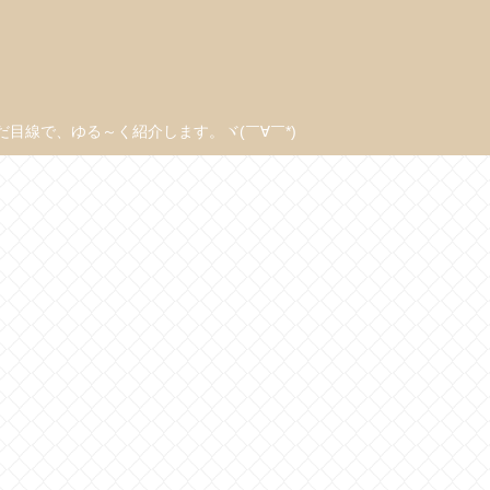
線で、ゆる～く紹介します。ヾ(￣∀￣*)