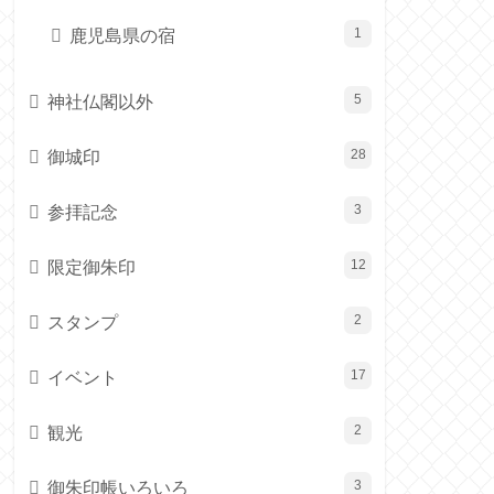
鹿児島県の宿
1
神社仏閣以外
5
御城印
28
参拝記念
3
限定御朱印
12
スタンプ
2
イベント
17
観光
2
御朱印帳いろいろ
3