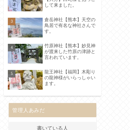
して来ました。
倉岳神社【熊本】天空の
鳥居で有名な神社さんで
す。
竹原神社【熊本】妙見神
が渡来した竹原の津跡と
言われています。
龍王神社【福岡】木彫り
の龍神様がいらっしゃい
ます。
管理人あみだ
書いている人