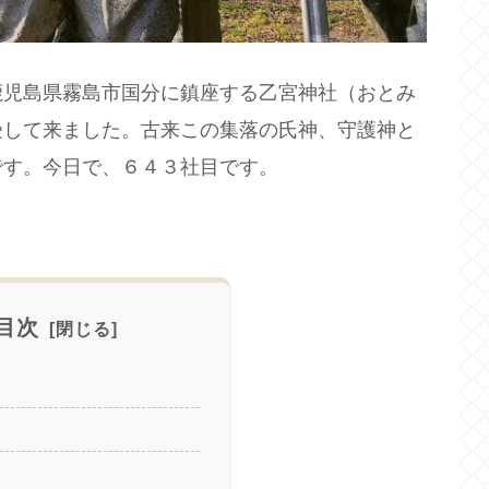
鹿児島県霧島市国分に鎮座する乙宮神社（おとみ
受して来ました。古来この集落の氏神、守護神と
です。今日で、６４３社目です。
目次