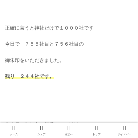
正確に言うと神社だけで１０００社です
今日で ７５５社目と７５６社目の
御朱印をいただきました。
残り ２４４社です。
熊本県の御朱印が拝受できる神社
ホーム
シェア
目次へ
トップ
サイドバー