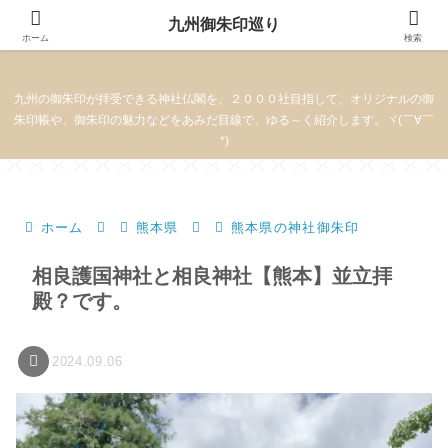
九州御朱印巡り
九州御朱印巡り
ホーム
検索
九州の御朱印が拝受できる神社仏閣を、２０００社目指して、オリジナルの御
朱印帳や、御朱印の魅力などをあみだ目線で、ゆる～く紹介します。ヾ(￣∀￣
*)
ホーム
熊本県
熊本県の神社御朱印
相良護国神社と相良神社【熊本】並立拝
殿？です。
2024.09.06