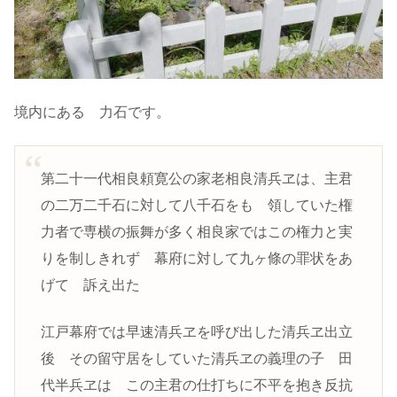
境内にある 力石です。
第二十一代相良頼寛公の家老相良清兵ヱは、主君
の二万二千石に対して八千石をも 領していた権
力者で専横の振舞が多く相良家ではこの権力と実
りを制しきれず 幕府に対して九ヶ條の罪状をあ
げて 訴え出た
江戸幕府では早速清兵ヱを呼び出した清兵ヱ出立
後 その留守居をしていた清兵ヱの義理の子 田
代半兵ヱは この主君の仕打ちに不平を抱き反抗