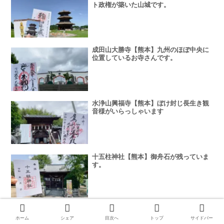
ト政権が築いた山城です。
成田山大勝寺【熊本】九州のほぼ中央に
位置しているお寺さんです。
水浄山興福寺【熊本】ぼけ封じ長生き観
音様がいらっしゃいます
十五柱神社【熊本】御舟石が残っていま
す。
男成神社【熊本】ＨＰの男成みくじ当た
ってたので引いてみて欲しい。
ホーム
シェア
目次へ
トップ
サイドバー