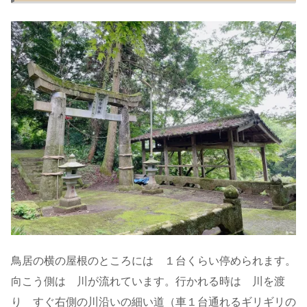
鳥居の横の屋根のところには １台くらい停められます。
向こう側は 川が流れています。行かれる時は 川を渡
り すぐ右側の川沿いの細い道（車１台通れるギリギリの