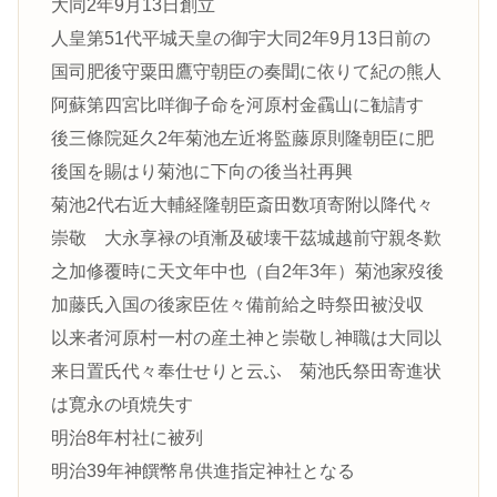
大同2年9月13日創立
人皇第51代平城天皇の御宇大同2年9月13日前の
国司肥後守粟田鷹守朝臣の奏聞に依りて紀の熊人
阿蘇第四宮比咩御子命を河原村金靍山に勧請す
後三條院延久2年菊池左近将監藤原則隆朝臣に肥
後国を賜はり菊池に下向の後当社再興
菊池2代右近大輔経隆朝臣斎田数項寄附以降代々
崇敬 大永享禄の頃漸及破壊干茲城越前守親冬歎
之加修覆時に天文年中也（自2年3年）菊池家歿後
加藤氏入国の後家臣佐々備前給之時祭田被没収
以来者河原村一村の産土神と崇敬し神職は大同以
来日置氏代々奉仕せりと云ふ 菊池氏祭田寄進状
は寛永の頃焼失す
明治8年村社に被列
明治39年神饌幣帛供進指定神社となる