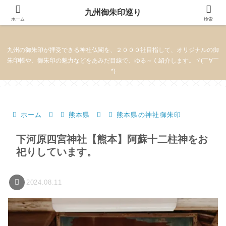
九州御朱印巡り
九州御朱印巡り
ホーム
検索
九州の御朱印が拝受できる神社仏閣を、２０００社目指して、オリジナルの御
朱印帳や、御朱印の魅力などをあみだ目線で、ゆる～く紹介します。ヾ(￣∀￣
*)
ホーム
熊本県
熊本県の神社御朱印
下河原四宮神社【熊本】阿蘇十二柱神をお
祀りしています。
2024.08.11