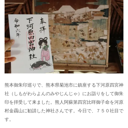
熊本御朱印巡りで、熊本県菊池市に鎮座する下河原四宮神
社（しもがわらよんのみやじんじゃ）にお詣りをして御朱
印を拝受して来ました。熊人阿蘇第四宮比咩御子命を河原
村金靍山に勧請した神社さんです。今日で、７５０社目で
す。