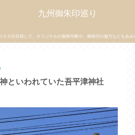
九州御朱印巡り
０００社目指して、オリジナルの御朱印帳や、御朱印の魅力などをあみだ目
印
明神といわれていた吾平津神社