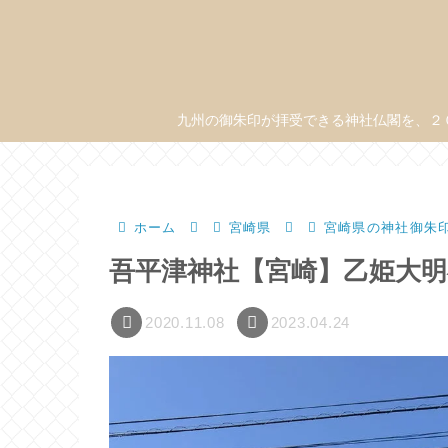
九州の御朱印が拝受できる神社仏閣を、２
ホーム
宮崎県
宮崎県の神社御朱
吾平津神社【宮崎】乙姫大
2020.11.08
2023.04.24