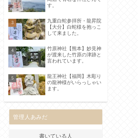
す。
九重白蛇参拝所・龍昇院
【大分】白蛇様を抱っこ
して来ました。
竹原神社【熊本】妙見神
が渡来した竹原の津跡と
言われています。
龍王神社【福岡】木彫り
の龍神様がいらっしゃい
ます。
管理人あみだ
書いている人