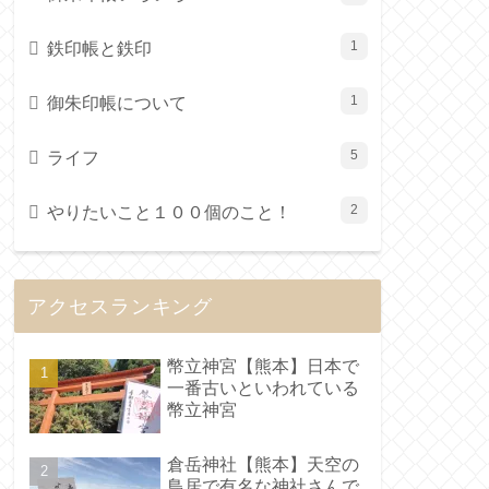
鉄印帳と鉄印
1
御朱印帳について
1
ライフ
5
やりたいこと１００個のこと！
2
アクセスランキング
幣立神宮【熊本】日本で
一番古いといわれている
幣立神宮
倉岳神社【熊本】天空の
鳥居で有名な神社さんで