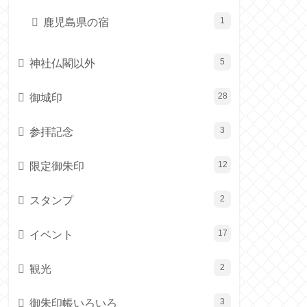
鹿児島県の宿
1
神社仏閣以外
5
御城印
28
参拝記念
3
限定御朱印
12
スタンプ
2
イベント
17
観光
2
御朱印帳いろいろ
3