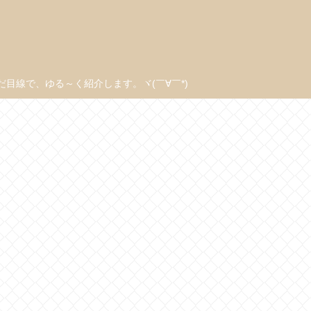
線で、ゆる～く紹介します。ヾ(￣∀￣*)