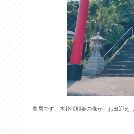
鳥居です。木花咲耶姫の像が お出迎え