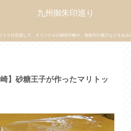
九州御朱印巡り
０００社目指して、オリジナルの御朱印帳や、御朱印の魅力などをあみだ目
宮崎】砂糖王子が作ったマリトッ