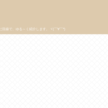
線で、ゆる～く紹介します。ヾ(￣∀￣*)