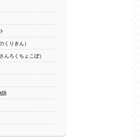
ト
のくりきん）
さんろくちょこぼ）
物語