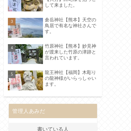
して来ました。
倉岳神社【熊本】天空の
鳥居で有名な神社さんで
す。
竹原神社【熊本】妙見神
が渡来した竹原の津跡と
言われています。
龍王神社【福岡】木彫り
の龍神様がいらっしゃい
ます。
管理人あみだ
書いている人