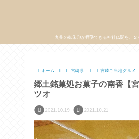
九州の御朱印が拝受できる神社仏閣を、２
ホーム
宮崎県
宮崎ご当地グルメ
郷土銘菓処お菓子の南香【
ツオ
2021.10.19
2021.10.21