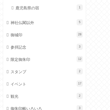
鹿児島県の宿
1
神社仏閣以外
5
御城印
28
参拝記念
3
限定御朱印
12
スタンプ
2
イベント
17
観光
2
御朱印帳いろいろ
3