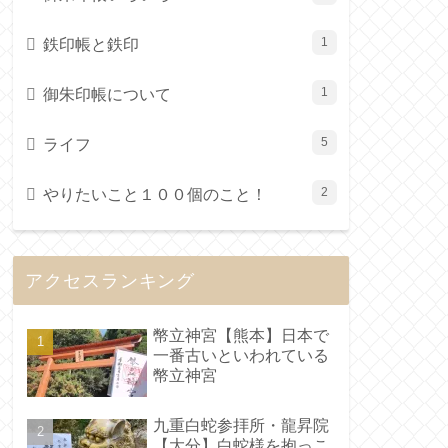
鉄印帳と鉄印
1
御朱印帳について
1
ライフ
5
やりたいこと１００個のこと！
2
アクセスランキング
幣立神宮【熊本】日本で
一番古いといわれている
幣立神宮
九重白蛇参拝所・龍昇院
【大分】白蛇様を抱っこ