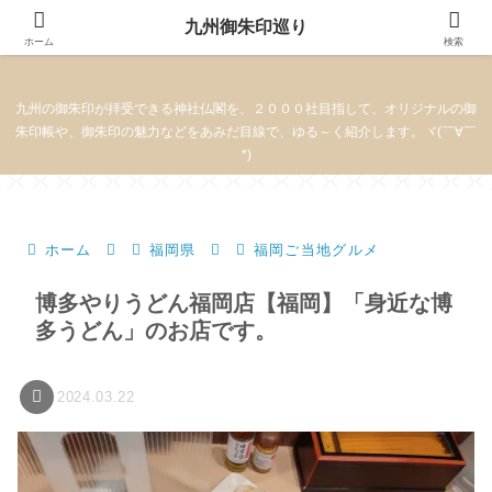
九州御朱印巡り
九州御朱印巡り
ホーム
検索
九州の御朱印が拝受できる神社仏閣を、２０００社目指して、オリジナルの御
朱印帳や、御朱印の魅力などをあみだ目線で、ゆる～く紹介します。ヾ(￣∀￣
*)
ホーム
福岡県
福岡ご当地グルメ
博多やりうどん福岡店【福岡】「身近な博
多うどん」のお店です。
2024.03.22