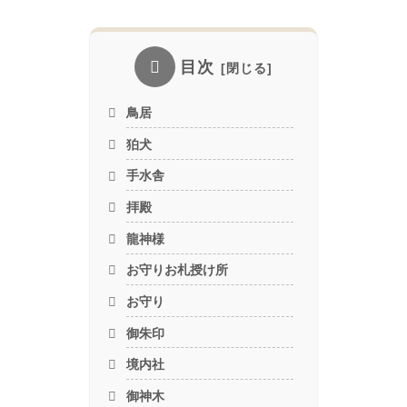
目次
鳥居
狛犬
手水舎
拝殿
龍神様
お守りお札授け所
お守り
御朱印
境内社
御神木