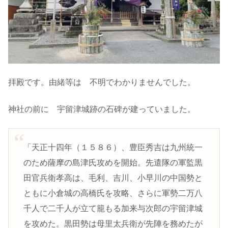
拝殿です。由緒等は 不明でわかりませんでした。
神社の前に 宇留津城跡の石碑が建っていました。
「天正十四年（１５８６）、豊臣秀吉は九州統一
のため薩摩の島津氏攻めを開始。先遣隊の軍監黒
田官兵衛孝高は、毛利、吉川、小早川の中国勢と
ともに小倉城の高橋氏を攻略、さらに軍勢二万八
千人で二千人が立て籠もる加来与次郎の宇留津城
を攻めた。黒田勢は母里太兵衛が先陣を務めたが