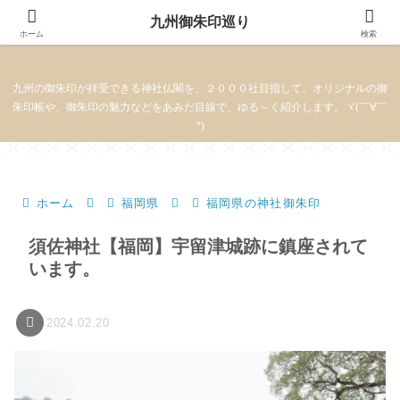
九州御朱印巡り
九州御朱印巡り
ホーム
検索
九州の御朱印が拝受できる神社仏閣を、２０００社目指して、オリジナルの御
朱印帳や、御朱印の魅力などをあみだ目線で、ゆる～く紹介します。ヾ(￣∀￣
*)
ホーム
福岡県
福岡県の神社御朱印
須佐神社【福岡】宇留津城跡に鎮座されて
います。
2024.02.20