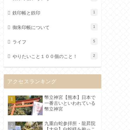
鉄印帳と鉄印
1
御朱印帳について
1
ライフ
5
やりたいこと１００個のこと！
2
アクセスランキング
幣立神宮【熊本】日本で
一番古いといわれている
幣立神宮
九重白蛇参拝所・龍昇院
【大分】白蛇様を抱っこ