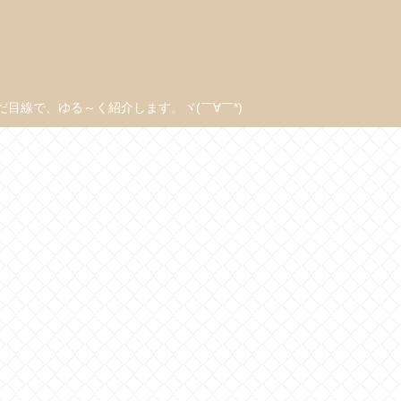
線で、ゆる～く紹介します。ヾ(￣∀￣*)