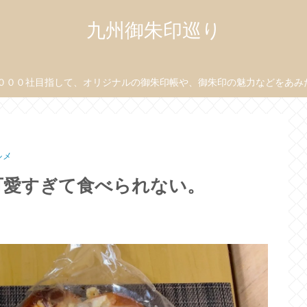
九州御朱印巡り
０００社目指して、オリジナルの御朱印帳や、御朱印の魅力などをあみだ目
ルメ
可愛すぎて食べられない。