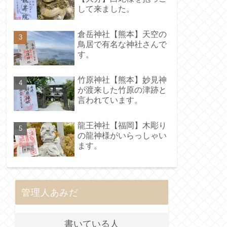
して来ました。
倉岳神社【熊本】天空の
鳥居で有名な神社さんで
す。
竹原神社【熊本】妙見神
が渡来した竹原の津跡と
言われています。
龍王神社【福岡】木彫り
の龍神様がいらっしゃい
ます。
管理人あみだ
書いている人