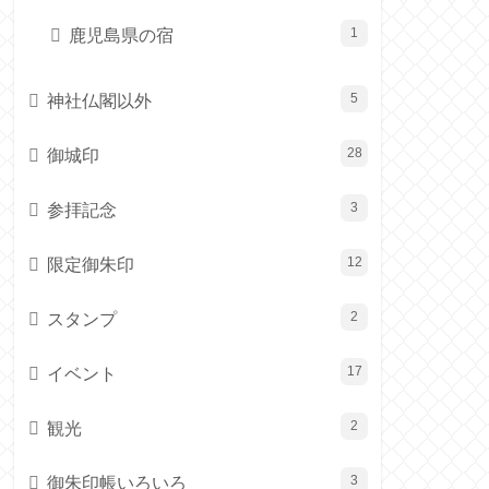
鹿児島県の宿
1
神社仏閣以外
5
御城印
28
参拝記念
3
限定御朱印
12
スタンプ
2
イベント
17
観光
2
御朱印帳いろいろ
3