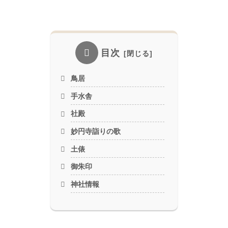
目次
鳥居
手水舎
社殿
妙円寺詣りの歌
土俵
御朱印
神社情報