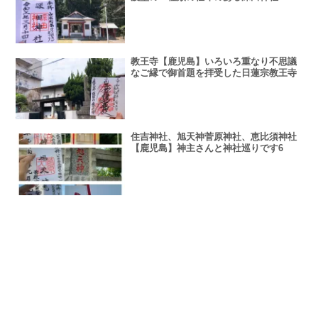
教王寺【鹿児島】いろいろ重なり不思議
なご縁で御首題を拝受した日蓮宗教王寺
住吉神社、旭天神菅原神社、恵比須神社
【鹿児島】神主さんと神社巡りです6