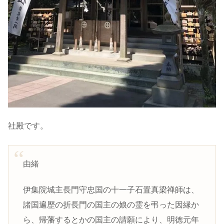
社殿です。
由緒
伊集院城主長門守忠国の十一子石置真梁禅師は、
諸国遍歴の折長門の国主の娘の霊を弔った因縁か
ら、帰藩するとかの国主の請願により、明徳元年