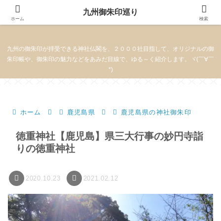
九州御朱印巡り
九州御朱印巡り
ホーム
検索
九州の御朱印が拝受できる神社仏閣を、２０００社目指して、オリジナルの御
朱印帳や、御朱印の魅力などをあみだ目線で、ゆる～く紹介します。ヾ(￣∀￣
*)
ホーム
鹿児島県
鹿児島県の神社御朱印
徳重神社【鹿児島】県三大行事の妙円寺詣
りの徳重神社
2020.10.23
2021.02.12