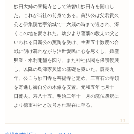
妙円大姉の菩提寺として法智山妙円寺を開山し
た。これが当社の前身である。義弘公は父君貴久
公と伊集院壱宇治城で十六歳の時まで過され、深
くこの地を愛された。幼少より薩藩の教えの父と
いわれる日新公の薫陶を受け、生涯五十数度の合
戦に明け暮れながら治世愛民に心を尽くし、殖産
興業・水利開墾を図り、また神社仏閣を保護復興
し、以降の島津家興隆の基礎を築いた。慶長九
年、公自ら妙円寺を菩提寺と定め、三百石の寺領
を寄進し御自分の木像を安置。元和五年七月十一
日薨去。寿八十五。明治二年十一月の廃仏毀釈に
より徳重神社と改号され現在に至る。