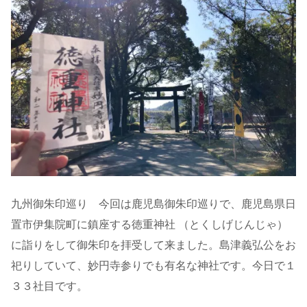
九州御朱印巡り 今回は鹿児島御朱印巡りで、鹿児島県日
置市伊集院町に鎮座する徳重神社 （とくしげじんじゃ）
に詣りをして御朱印を拝受して来ました。島津義弘公をお
祀りしていて、妙円寺参りでも有名な神社です。今日で１
３３社目です。