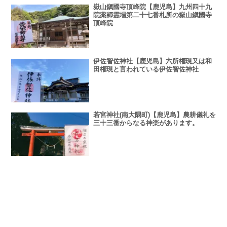
嶽山鎭國寺頂峰院【鹿児島】九州四十九
院薬師霊場第二十七番札所の嶽山鎭國寺
頂峰院
伊佐智佐神社【鹿児島】六所権現又は和
田権現と言われている伊佐智佐神社
若宮神社(南大隅町)【鹿児島】農耕儀礼を
三十三番からなる神楽があります。