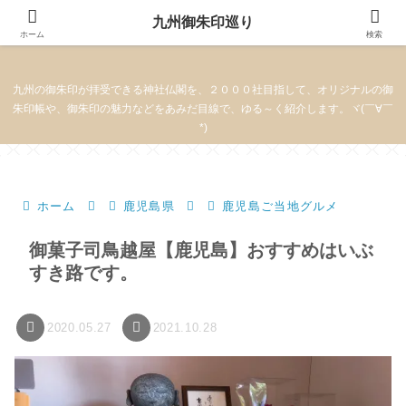
九州御朱印巡り
九州御朱印巡り
ホーム
検索
九州の御朱印が拝受できる神社仏閣を、２０００社目指して、オリジナルの御
朱印帳や、御朱印の魅力などをあみだ目線で、ゆる～く紹介します。ヾ(￣∀￣
*)
ホーム
鹿児島県
鹿児島ご当地グルメ
御菓子司鳥越屋【鹿児島】おすすめはいぶ
すき路です。
2020.05.27
2021.10.28