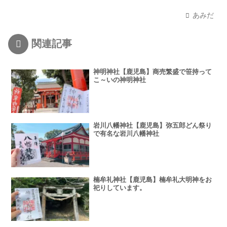
あみだ
関連記事
神明神社【鹿児島】商売繁盛で笹持って
こ～いの神明神社
岩川八幡神社【鹿児島】弥五郎どん祭り
で有名な岩川八幡神社
楠牟礼神社【鹿児島】楠牟礼大明神をお
祀りしています。