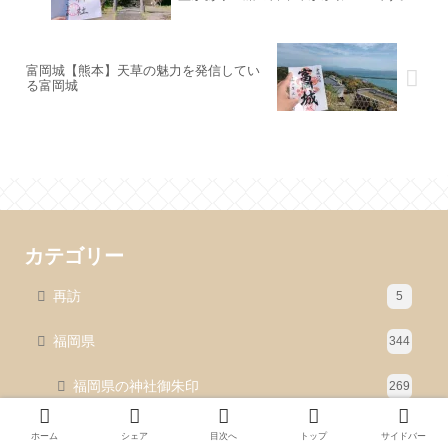
富岡城【熊本】天草の魅力を発信してい
る富岡城
カテゴリー
再訪
5
福岡県
344
福岡県の神社御朱印
269
福岡県の寺社御朱印
37
ホーム
シェア
目次へ
トップ
サイドバー