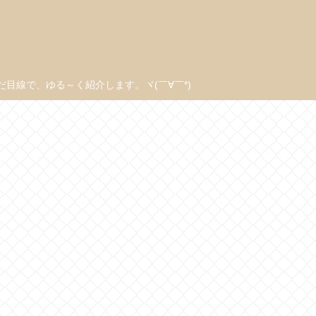
線で、ゆる～く紹介します。ヾ(￣∀￣*)