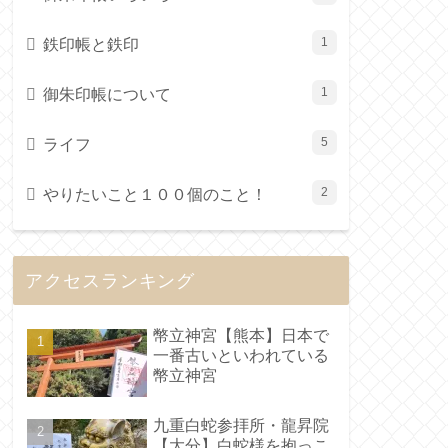
鉄印帳と鉄印
1
御朱印帳について
1
ライフ
5
やりたいこと１００個のこと！
2
アクセスランキング
幣立神宮【熊本】日本で
一番古いといわれている
幣立神宮
九重白蛇参拝所・龍昇院
【大分】白蛇様を抱っこ