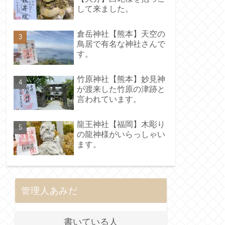
して来ました。
倉岳神社【熊本】天空の
鳥居で有名な神社さんで
す。
竹原神社【熊本】妙見神
が渡来した竹原の津跡と
言われています。
龍王神社【福岡】木彫り
の龍神様がいらっしゃい
ます。
管理人あみだ
書いている人