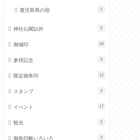
鹿児島県の宿
1
神社仏閣以外
5
御城印
28
参拝記念
3
限定御朱印
12
スタンプ
2
イベント
17
観光
2
御朱印帳いろいろ
3