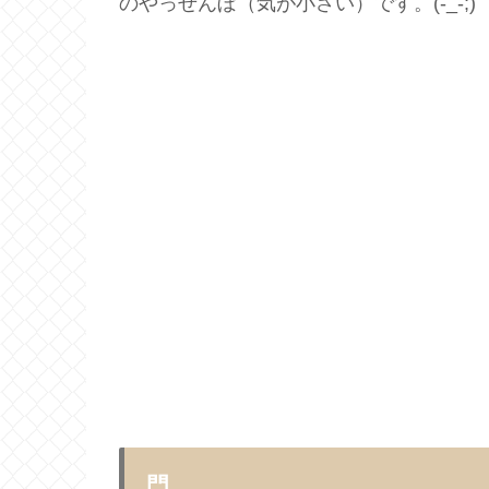
のやっせんぼ（気が小さい）です。(-_-;)
門