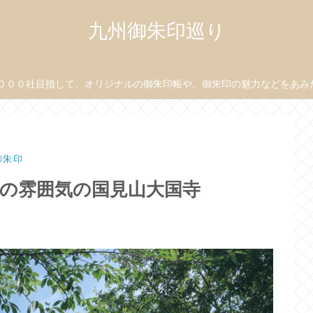
九州御朱印巡り
０００社目指して、オリジナルの御朱印帳や、御朱印の魅力などをあみだ目
御朱印
特の雰囲気の国見山大国寺