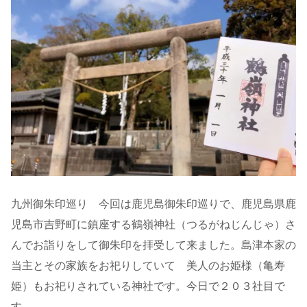
九州御朱印巡り 今回は鹿児島御朱印巡りで、鹿児島県鹿
児島市吉野町に鎮座する鶴嶺神社（つるがねじんじゃ）さ
んでお詣りをして御朱印を拝受して来ました。島津本家の
当主とその家族をお祀りしていて 美人のお姫様（亀寿
姫）もお祀りされている神社です。今日で２０３社目で
す。