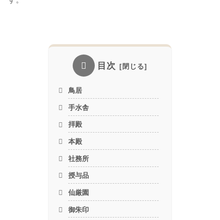
目次
鳥居
手水舎
拝殿
本殿
社務所
授与品
仙厳園
御朱印