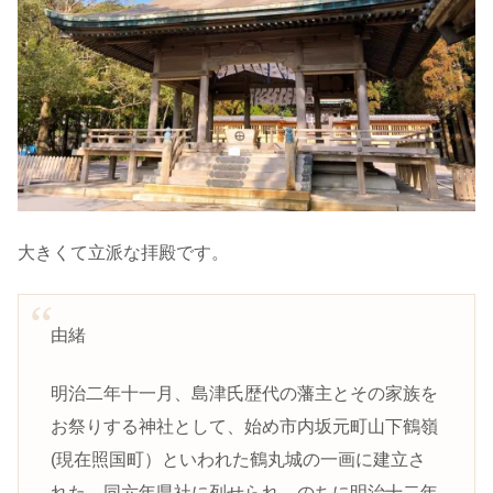
大きくて立派な拝殿です。
由緒
明治二年十一月、島津氏歴代の藩主とその家族を
お祭りする神社として、始め市内坂元町山下鶴嶺
(現在照国町）といわれた鶴丸城の一画に建立さ
れた。同六年県社に列せられ、のちに明治十二年