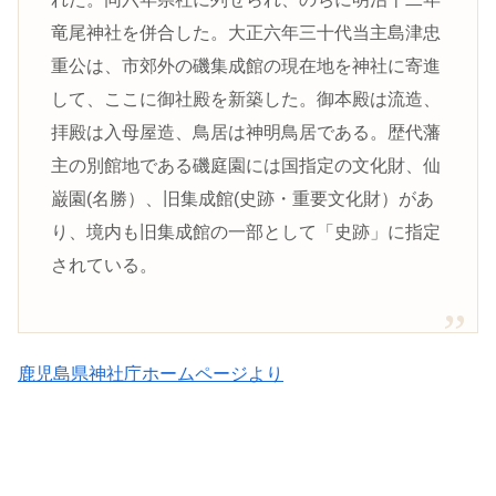
竜尾神社を併合した。大正六年三十代当主島津忠
重公は、市郊外の磯集成館の現在地を神社に寄進
して、ここに御社殿を新築した。御本殿は流造、
拝殿は入母屋造、鳥居は神明鳥居である。歴代藩
主の別館地である磯庭園には国指定の文化財、仙
巌園(名勝）、旧集成館(史跡・重要文化財）があ
り、境内も旧集成館の一部として「史跡」に指定
されている。
鹿児島県神社庁ホームページより