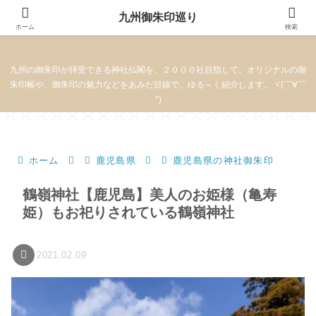
九州御朱印巡り
九州御朱印巡り
ホーム
検索
九州の御朱印が拝受できる神社仏閣を、２０００社目指して、オリジナルの御
朱印帳や、御朱印の魅力などをあみだ目線で、ゆる～く紹介します。ヾ(￣∀￣
*)
ホーム
鹿児島県
鹿児島県の神社御朱印
鶴嶺神社【鹿児島】美人のお姫様（亀寿
姫）もお祀りされている鶴嶺神社
2021.02.09