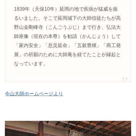
1839年（天保10年）延岡の地で疾病が猛威を振
るいました。そこで延岡城下の大師信徒たちが高
野山金剛峰寺（こんごうぶじ）まで行き、弘法大
師座像（現在の本尊）を勧請（かんじょう）して
「家内安全」「息災延命」「五穀豊穣」「商工発
展」の祈願のために大師庵を経てたことが縁起と
なっています。
今山大師ホームページより