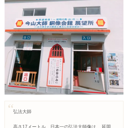
弘法大師
高さ17メートル、日本一の弘法大師像は、 延岡