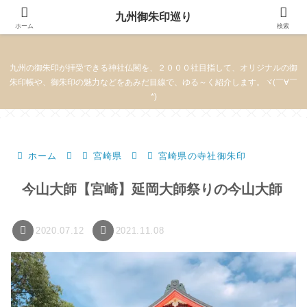
九州御朱印巡り
九州御朱印巡り
ホーム
検索
九州の御朱印が拝受できる神社仏閣を、２０００社目指して、オリジナルの御
朱印帳や、御朱印の魅力などをあみだ目線で、ゆる～く紹介します。ヾ(￣∀￣
*)
ホーム
宮崎県
宮崎県の寺社御朱印
今山大師【宮崎】延岡大師祭りの今山大師
2020.07.12
2021.11.08