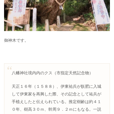
御神木です。
八幡神社境内内のクス（市指定天然記念物）
天正１６年（１５８８）、伊東祐兵が飫肥に入城
して伊東家を再興した際、その記念として祐兵が
手植えしたと伝えられている。推定樹齢は約４１
０年、樹高３０ｍ、幹周９．２ｍにもなる。一説