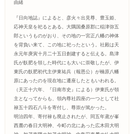
由緒
『日向地誌』によると、彦火々出見尊、豊玉姫、
応神天皇を祀るとある。大隅国桑原郡に稲津弥五
郎というものがおり、その地の一宮正八幡の神体
を背負い来て、この地に祀ったという。社殿は天
永元年庚寅十月二十五日創建すると伝える。島津
氏が飫肥を領した時代にも大いに崇敬したが、伊
東氏の飫肥初代主伊東祐兵（報恩公）が楠原八幡
原にあったのを現在地に遷座したともいわれる。
（天正十六年、『日南市史』による）伊東氏が領
主となってからも、領内尊社四座の一つとして社
禄五十四石八斗を寄付し、尊崇が篤かった。
明治四年、寄付禄も廃止されたが、同五年鳶が峯
西麓の春日大明神、今町の北にあった広木田大明