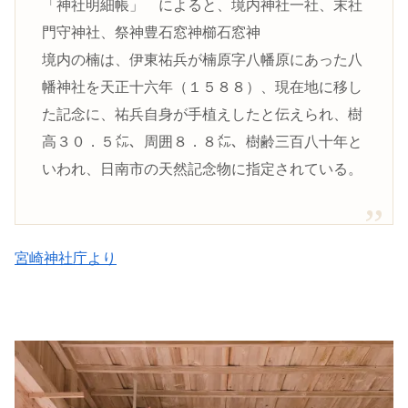
「神社明細帳」 によると、境内神社一社、末社
門守神社、祭神豊石窓神櫛石窓神
境内の楠は、伊東祐兵が楠原字八幡原にあった八
幡神社を天正十六年（１５８８）、現在地に移し
た記念に、祐兵自身が手植えしたと伝えられ、樹
高３０．５㍍、周囲８．８㍍、樹齢三百八十年と
いわれ、日南市の天然記念物に指定されている。
宮崎神社庁より