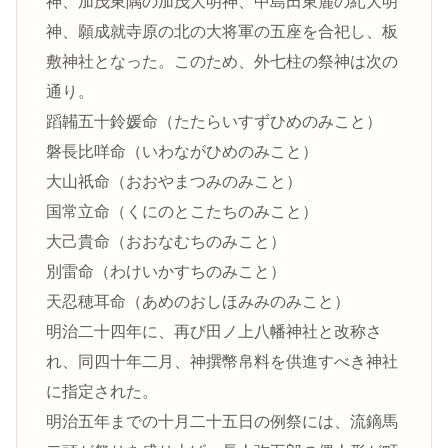
神、加茂東隅の加茂大明神、中島田東麓の糺大明
神、願成就寺原の北の大将軍の五座を合祀し、板
敷神社となった。このため、外七柱の祭神は次の
通り。
蹈韛五十鈴媛命（たたらいすずひめのみこと）
磐長比咩命（いわながひめのみこと）
大山祇命（おおやまつみのみこと）
国常立命（くにのとこたちのみこと）
大己貴命（おおなむちのみこと）
別雷命（わけいかすちのみこと）
天忍穂耳命（あめのおしほみみのみこと）
明治二十四年に、再び田ノ上八幡神社と改称さ
れ、同四十年二月、神撰幣帛料を供進すべき神社
に指定された。
明治五年までの十月二十五日の例祭には、流鏑馬