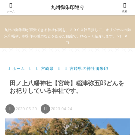
九州御朱印巡り
九州御朱印巡り
ホーム
検索
九州の御朱印が拝受できる神社仏閣を、２０００社目指して、オリジナルの御
朱印帳や、御朱印の魅力などをあみだ目線で、ゆる～く紹介します。ヾ(￣∀￣
*)
ホーム
宮崎県
宮崎県の神社御朱印
田ノ上八幡神社【宮崎】稲津弥五郎どんを
お祀りしている神社です。
2020.05.20
2023.04.24