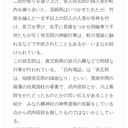
二頭が祭りを盛り上げ、長人弥五郎の偶人形が町
内を練り歩いた。流鏑馬はいつかすたれたが、竹
龍を編んだ一丈半以上の巨人の人形が衣袴を付
け、長刀を帯び、右手に長槍をつかせ四輪車で子
供たちが引く弥五郎の神賑行事は、町の電線に触
れるなどで中絶されたこともあるが、いまなお続
けられている。
この弥五郎は、鹿児島県の岩川八幡などで同様な
行事が行われている。『日向地誌』は「弥五郎
は、稲積弥五郎の縁故なり」といい、寛政年間の
薩藩の自尾国柱の著書で、武内宿祢とか、川上梟
師をかたどったものとかの言い伝えがあることを
紹介、みな八幡神社の神輿渡御の先駆をしている
点から武内宿祢を擬したものではないかとしてい
る。