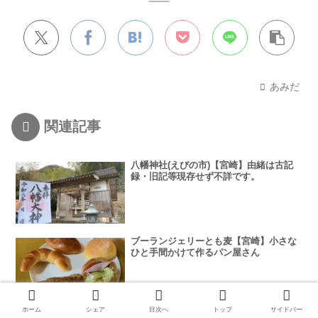
あみだ
関連記事
八幡神社(えびの市)【宮崎】由緒は古記
録・旧記等現存せず不詳です。
ブーランジェリーとも麦【宮崎】小さな
ひと手間かけて作るパン屋さん
ホーム
シェア
目次へ
トップ
サイドバー
八坂神社【宮崎】お正月しかいただけな