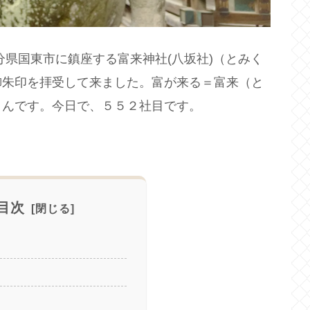
分県国東市に鎮座する富来神社(八坂社)（とみく
御朱印を拝受して来ました。富が来る＝富来（と
さんです。今日で、５５２社目です。
目次