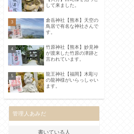
して来ました。
倉岳神社【熊本】天空の
鳥居で有名な神社さんで
す。
竹原神社【熊本】妙見神
が渡来した竹原の津跡と
言われています。
龍王神社【福岡】木彫り
の龍神様がいらっしゃい
ます。
管理人あみだ
書いている人