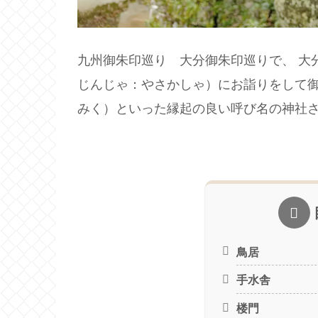
九州御朱印巡り 大分御朱印巡りで、 大
じんじゃ：やさかしゃ）にお詣りをして
みく）といった縁起の良い呼び名の神社
鳥居
手水舎
楼門