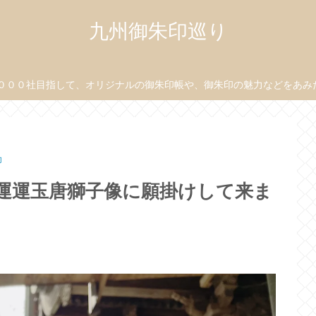
九州御朱印巡り
０００社目指して、オリジナルの御朱印帳や、御朱印の魅力などをあみだ目
印
開運運玉唐獅子像に願掛けして来ま