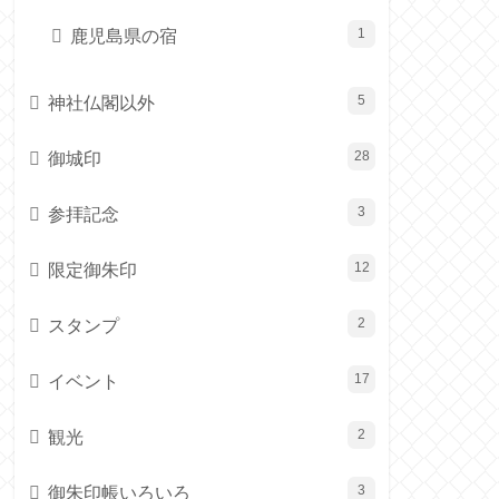
鹿児島県の宿
1
神社仏閣以外
5
御城印
28
参拝記念
3
限定御朱印
12
スタンプ
2
イベント
17
観光
2
御朱印帳いろいろ
3