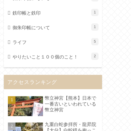
鉄印帳と鉄印
1
御朱印帳について
1
ライフ
5
やりたいこと１００個のこと！
2
アクセスランキング
幣立神宮【熊本】日本で
一番古いといわれている
幣立神宮
九重白蛇参拝所・龍昇院
【大分】白蛇様を抱っこ