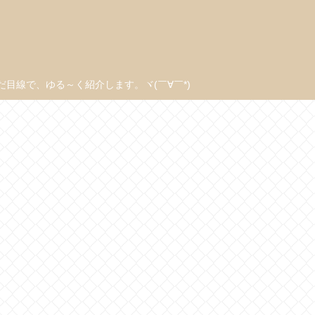
線で、ゆる～く紹介します。ヾ(￣∀￣*)