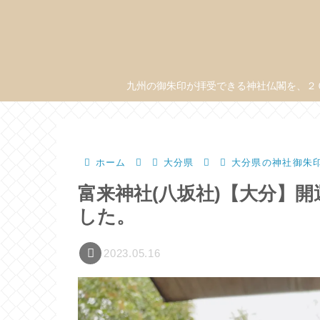
九州の御朱印が拝受できる神社仏閣を、２
ホーム
大分県
大分県の神社御朱
富来神社(八坂社)【大分】
した。
2023.05.16