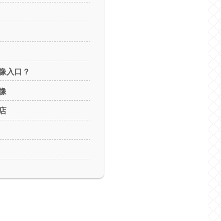
像入口？
像
店