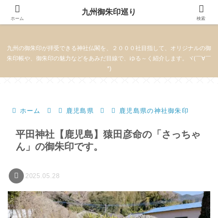
九州御朱印巡り
九州御朱印巡り
ホーム
検索
九州の御朱印が拝受できる神社仏閣を、２０００社目指して、オリジナルの御
朱印帳や、御朱印の魅力などをあみだ目線で、ゆる～く紹介します。ヾ(￣∀￣
*)
ホーム
鹿児島県
鹿児島県の神社御朱印
平田神社【鹿児島】猿田彦命の「さっちゃ
ん」の御朱印です。
2025.05.28