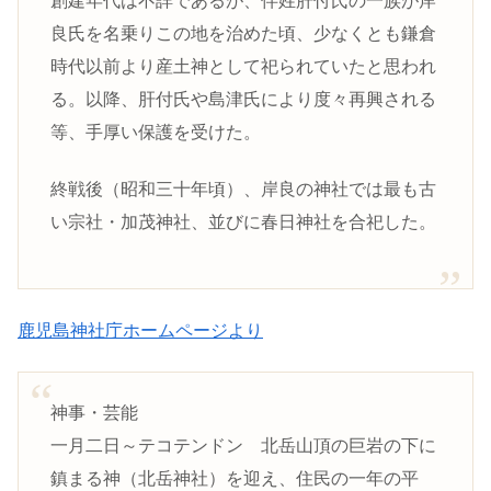
創建年代は不詳であるが、伴姓肝付氏の一族が岸
良氏を名乗りこの地を治めた頃、少なくとも鎌倉
時代以前より産土神として祀られていたと思われ
る。以降、肝付氏や島津氏により度々再興される
等、手厚い保護を受けた。
終戦後（昭和三十年頃）、岸良の神社では最も古
い宗社・加茂神社、並びに春日神社を合祀した。
鹿児島神社庁ホームページより
神事・芸能
一月二日～テコテンドン 北岳山頂の巨岩の下に
鎮まる神（北岳神社）を迎え、住民の一年の平