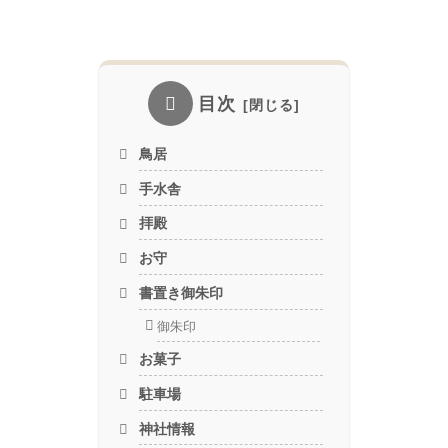
目次
鳥居
手水舎
拝殿
お守
書置き御朱印
御朱印
お菓子
駐車場
神社情報