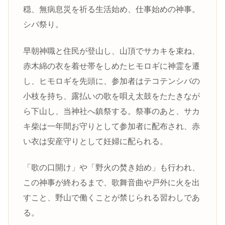
穏、無病息災を祈る生活始め、仕事始めの神事。
シバ祭り。
早朝神職と住民が登山し、山頂でサカキを束ね、
赤木綿の衣を着せ帯をしめたヒモロギに神霊を遷
し、ヒモロギを先頭に、参加者はテコテンシバの
小枝を持ち、露払いの歌を唄え太鼓をたたきなが
ら下山し、当神社へ鎮祭する。祭事のあと、サカ
キ柴は一年間お守りとして参加者に配布され、赤
い衣は安産守りとして妊婦に配られる。
「歌の口開け」や「野火の焚き始め」も行われ、
この神事が終わるまで、歌舞音曲や戸外に火を出
すこと、野山で働くことが禁じられる習わしであ
る。