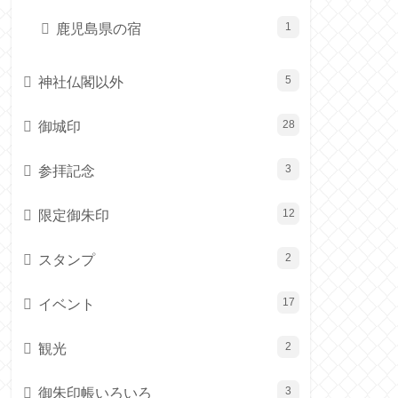
鹿児島県の宿
1
神社仏閣以外
5
御城印
28
参拝記念
3
限定御朱印
12
スタンプ
2
イベント
17
観光
2
御朱印帳いろいろ
3