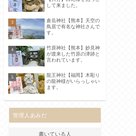
して来ました。
倉岳神社【熊本】天空の
鳥居で有名な神社さんで
す。
竹原神社【熊本】妙見神
が渡来した竹原の津跡と
言われています。
龍王神社【福岡】木彫り
の龍神様がいらっしゃい
ます。
管理人あみだ
書いている人