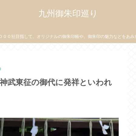
九州御朱印巡り
０００社目指して、オリジナルの御朱印帳や、御朱印の魅力などをあみだ目
印
】神武東征の御代に発祥といわれ