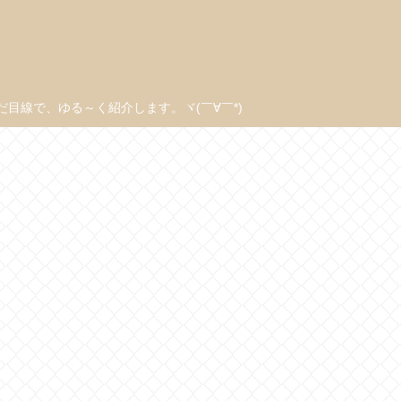
線で、ゆる～く紹介します。ヾ(￣∀￣*)