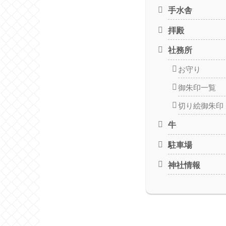
手水舎
拝殿
社務所
お守り
御朱印一覧
切り絵御朱印
牛
駐車場
神社情報