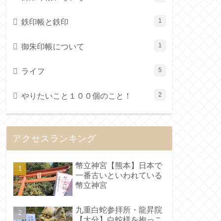
鉄印帳と鉄印
1
御朱印帳について
1
ライフ
5
やりたいこと１００個のこと！
2
アクセスランキング
幣立神宮【熊本】日本で
一番古いといわれている
幣立神宮
九重白蛇参拝所・龍昇院
【大分】白蛇様を抱っこ