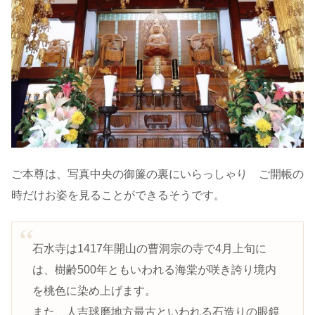
ご本尊は、写真中央の御簾の裏にいらっしゃり ご開帳の
時だけお姿を見ることができるそうです。
石水寺は1417年開山の曹洞宗の寺で4月上旬に
は、樹齢500年ともいわれる海棠が咲き誇り境内
を桃色に染め上げます。
また、人吉球磨地方最古といわれる石造りの眼鏡