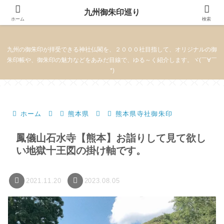
九州御朱印巡り
九州御朱印巡り
ホーム
検索
九州の御朱印が拝受できる神社仏閣を、２０００社目指して、オリジナルの御
朱印帳や、御朱印の魅力などをあみだ目線で、ゆる～く紹介します。ヾ(￣∀￣
*)
ホーム
熊本県
熊本県寺社御朱印
鳳儀山石水寺【熊本】お詣りして見て欲し
い地獄十王図の掛け軸です。
2021.11.20
2023.08.05