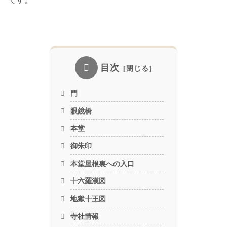
目次
門
眼鏡橋
本堂
御朱印
本堂屋根裏への入口
十六羅漢図
地獄十王図
寺社情報