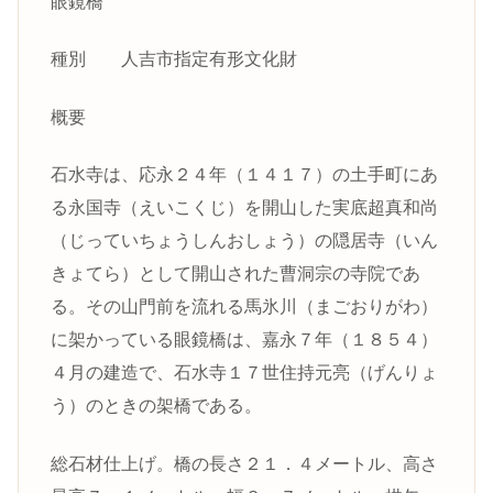
眼鏡橋
種別 人吉市指定有形文化財
概要
石水寺は、応永２４年（１４１７）の土手町にあ
る永国寺（えいこくじ）を開山した実底超真和尚
（じっていちょうしんおしょう）の隠居寺（いん
きょてら）として開山された曹洞宗の寺院であ
る。その山門前を流れる馬氷川（まごおりがわ）
に架かっている眼鏡橋は、嘉永７年（１８５４）
４月の建造で、石水寺１７世住持元亮（げんりょ
う）のときの架橋である。
総石材仕上げ。橋の長さ２１．４メートル、高さ