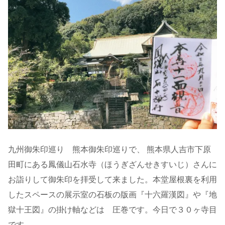
九州御朱印巡り 熊本御朱印巡りで、 熊本県人吉市下原
田町にある鳳儀山石水寺（ほうぎざんせきすいじ）さんに
お詣りして御朱印を拝受して来ました。本堂屋根裏を利用
したスペースの展示室の石板の版画『十六羅漢図』や『地
獄十王図』の掛け軸などは 圧巻です。今日で３０ヶ寺目
です。