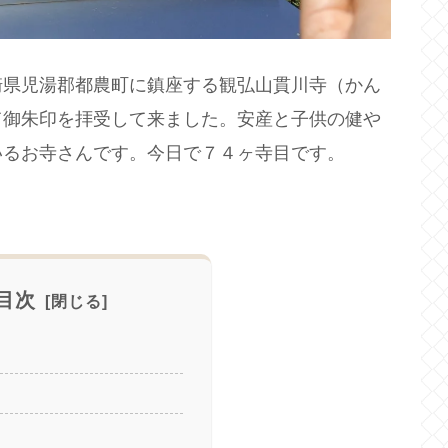
崎県児湯郡都農町に鎮座する観弘山貫川寺（かん
て御朱印を拝受して来ました。安産と子供の健や
いるお寺さんです。今日で７４ヶ寺目です。
目次