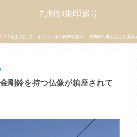
九州御朱印巡り
０００社目指して、オリジナルの御朱印帳や、御朱印の魅力などをあみだ目
印
に金剛鈴を持つ仏像が鎮座されて