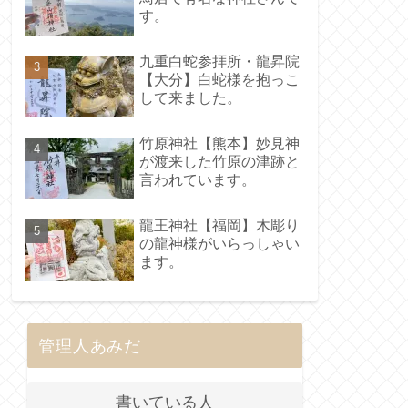
す。
九重白蛇参拝所・龍昇院
【大分】白蛇様を抱っこ
して来ました。
竹原神社【熊本】妙見神
が渡来した竹原の津跡と
言われています。
龍王神社【福岡】木彫り
の龍神様がいらっしゃい
ます。
管理人あみだ
書いている人