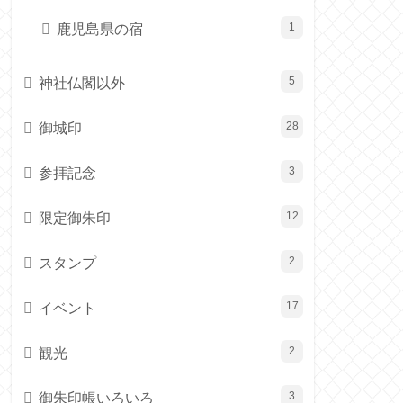
鹿児島県の宿
1
神社仏閣以外
5
御城印
28
参拝記念
3
限定御朱印
12
スタンプ
2
イベント
17
観光
2
御朱印帳いろいろ
3