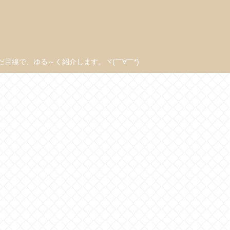
線で、ゆる～く紹介します。ヾ(￣∀￣*)