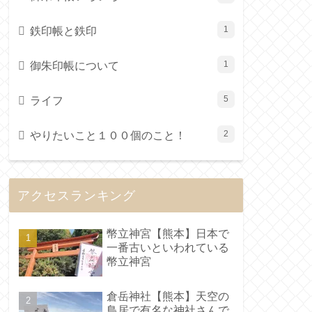
鉄印帳と鉄印
1
御朱印帳について
1
ライフ
5
やりたいこと１００個のこと！
2
アクセスランキング
幣立神宮【熊本】日本で
一番古いといわれている
幣立神宮
倉岳神社【熊本】天空の
鳥居で有名な神社さんで