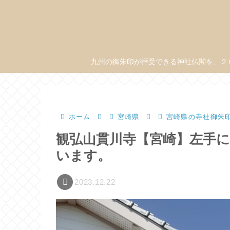
九州の御朱印が拝受できる神社仏閣を、２
ホーム
宮崎県
宮崎県の寺社御朱
観弘山貫川寺【宮崎】左手
います。
2023.12.22