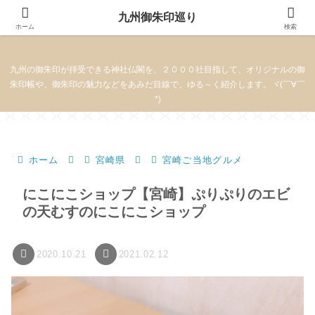
九州御朱印巡り
九州御朱印巡り
ホーム
検索
九州の御朱印が拝受できる神社仏閣を、２０００社目指して、オリジナルの御
朱印帳や、御朱印の魅力などをあみだ目線で、ゆる～く紹介します。ヾ(￣∀￣
*)
ホーム
宮崎県
宮崎ご当地グルメ
にこにこショップ【宮崎】ぷりぷりのエビ
の天むすのにこにこショップ
2020.10.21
2021.02.12