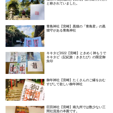
と称されていました。
青島神社【宮崎】黒猫の「青島君」の黒
猫守がある青島神社
キキタビ2022【宮崎】ときめく神もうで
キキタビ（記紀旅：ききたび）の限定御
朱印
御年神社【宮崎】たくさんのご縁をおむ
すびして欲しい御年神社
巨田神社【宮崎】南九州では数少ない三
間社流造の本殿です。