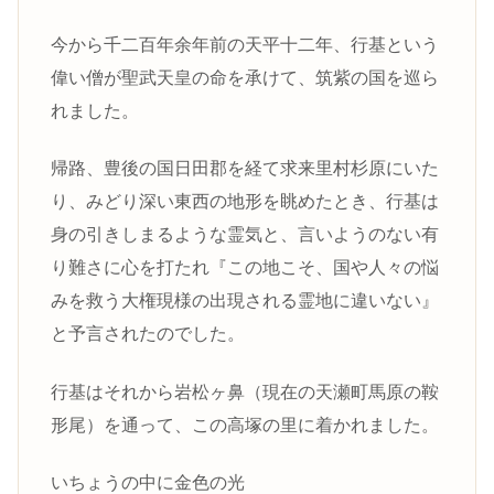
今から千二百年余年前の天平十二年、行基という
偉い僧が聖武天皇の命を承けて、筑紫の国を巡ら
れました。
帰路、豊後の国日田郡を経て求来里村杉原にいた
り、みどり深い東西の地形を眺めたとき、行基は
身の引きしまるような霊気と、言いようのない有
り難さに心を打たれ『この地こそ、国や人々の悩
みを救う大権現様の出現される霊地に違いない』
と予言されたのでした。
行基はそれから岩松ヶ鼻（現在の天瀬町馬原の鞍
形尾）を通って、この高塚の里に着かれました。
いちょうの中に金色の光