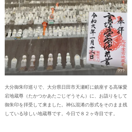
???
大分御朱印巡りで、大分県日田市天瀬町に鎮座する高塚愛
宕地蔵尊（たかつかあたごじぞうそん）に、お詣りをして
御朱印を拝受して来ました。神仏混淆の形式をそのまま残
している珍しい地蔵尊です。今日で８２ヶ寺目です。