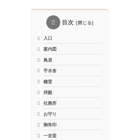
目次
入口
案内図
鳥居
手水舎
鐘堂
拝殿
社務所
お守り
御朱印
一念堂