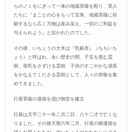
らのノミをにぎって一体の地蔵菩薩を彫り、里人
たちに『まことの心をもって宝珠、地蔵菩薩に祈
願するなら広く万物は産み栄え、一切のご利益を
与えられよう』と説かれたのでした。
その後、いちょうの大木は『乳銀杏』（ちちいち
ょう）と呼ばれ、永い歴史の間、子宝を恵む霊
樹、母乳をさずける霊樹、子供のすこやかな成長
をかなえてくださる霊樹として、人々の崇敬を集
めてきました。
行基菩薩の遺徳を偲び御堂を建立
行基は天平二十一年二月二日、八十二才で亡くな
りました。その後天暦六年二月、行基の御遺徳を