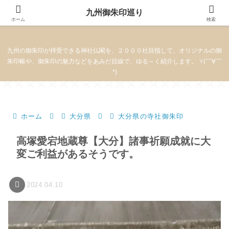
九州御朱印巡り
九州御朱印巡り
ホーム
検索
九州の御朱印が拝受できる神社仏閣を、２０００社目指して、オリジナルの御
朱印帳や、御朱印の魅力などをあみだ目線で、ゆる～く紹介します。ヾ(￣∀￣
*)
ホーム
大分県
大分県の寺社御朱印
高塚愛宕地蔵尊【大分】諸事祈願成就に大
変ご利益があるそうです。
2024.04.10