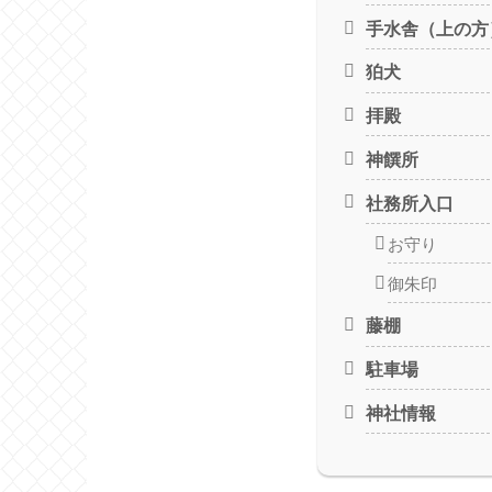
手水舎（上の方
狛犬
拝殿
神饌所
社務所入口
お守り
御朱印
藤棚
駐車場
神社情報