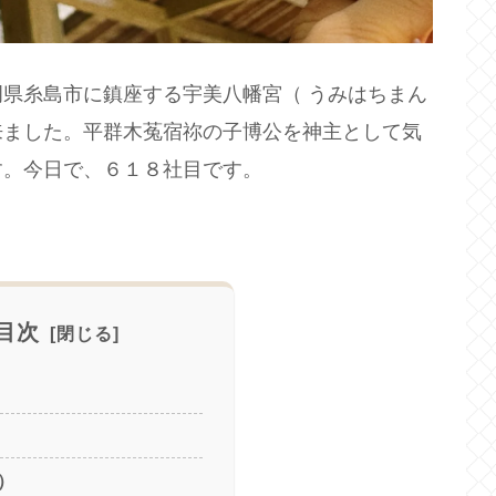
県糸島市に鎮座する宇美八幡宮（ うみはちまん
来ました。平群木菟宿祢の子博公を神主として気
す。今日で、６１８社目です。
目次
）