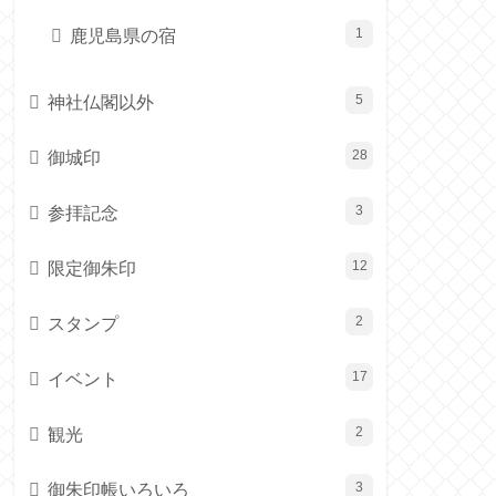
鹿児島県の宿
1
神社仏閣以外
5
御城印
28
参拝記念
3
限定御朱印
12
スタンプ
2
イベント
17
観光
2
御朱印帳いろいろ
3