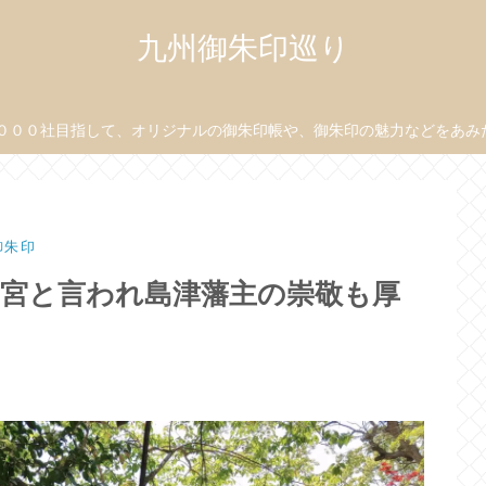
九州御朱印巡り
０００社目指して、オリジナルの御朱印帳や、御朱印の魅力などをあみだ目
御朱印
の宮と言われ島津藩主の崇敬も厚