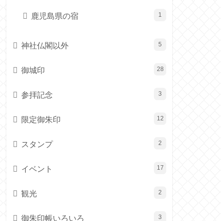
鹿児島県の宿
1
神社仏閣以外
5
御城印
28
参拝記念
3
限定御朱印
12
スタンプ
2
イベント
17
観光
2
御朱印帳いろいろ
3