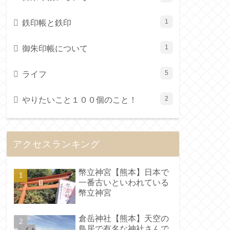
鉄印帳と鉄印
1
御朱印帳について
1
ライフ
5
やりたいこと１００個のこと！
2
アクセスランキング
幣立神宮【熊本】日本で
一番古いといわれている
幣立神宮
倉岳神社【熊本】天空の
鳥居で有名な神社さんで