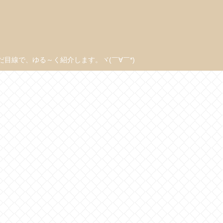
線で、ゆる～く紹介します。ヾ(￣∀￣*)