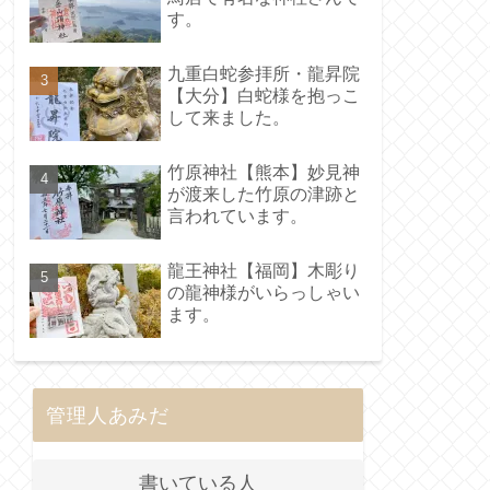
す。
九重白蛇参拝所・龍昇院
【大分】白蛇様を抱っこ
して来ました。
竹原神社【熊本】妙見神
が渡来した竹原の津跡と
言われています。
龍王神社【福岡】木彫り
の龍神様がいらっしゃい
ます。
管理人あみだ
書いている人