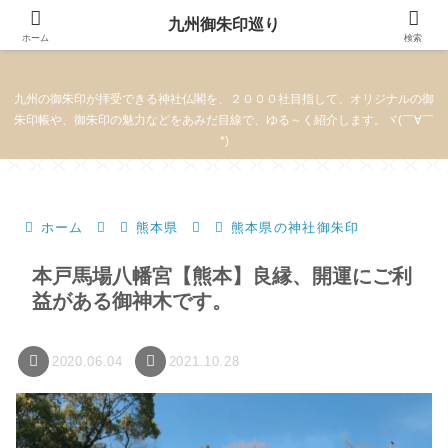
九州御朱印巡り
九州御朱印巡り
ホーム
検索
九州の御朱印が拝受できる神社仏閣を、２０００社目指して、オリジナルの御
朱印帳や、御朱印の魅力などをあみだ目線で、ゆる～く紹介します。ヾ(￣∀￣
*)
ホーム
熊本県
熊本県の神社御朱印
本戸馬場八幡宮【熊本】良縁、開運にご利
益がある御神木です。
2020.06.04
2021.10.28