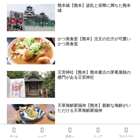
熊本城【熊本】波乱と栄華に満ちた熊本
城
かつ美食堂【熊本】注文の仕方が可愛い
かつ美食堂
王宮神社【熊本】熊本最古の茅葺屋根の
楼門がある王宮神社
天草海鮮家福伸【熊本】新鮮な海鮮がい
ただける天草海鮮家福伸
ホーム
シェア
目次へ
トップ
サイドバー
八代宮【熊本】地元では「将軍さん」の