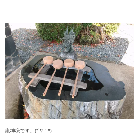
龍神様です。(*´∇｀*)