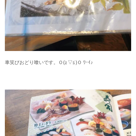
車笑びおどり喰いです。Ｏ(≧▽≦)Ｏ ﾜｰｲ♪