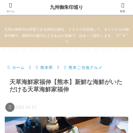
九州御朱印巡り
九州御朱印巡り
ホーム
検索
九州の御朱印が拝受できる神社仏閣を、２０００社目指して、オリジナルの御
朱印帳や、御朱印の魅力などをあみだ目線で、ゆる～く紹介します。ヾ(￣∀￣
*)
ホーム
熊本県
熊本ご当地グルメ
天草海鮮家福伸【熊本】新鮮な海鮮がいた
だける天草海鮮家福伸
2021.01.17