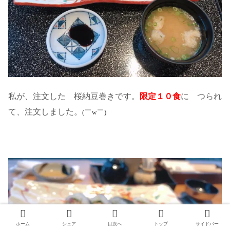
私が、注文した 桜納豆巻きです。
限定１０食
に つられ
て、注文しました。
(￣w￣)
ホーム
シェア
目次へ
トップ
サイドバー