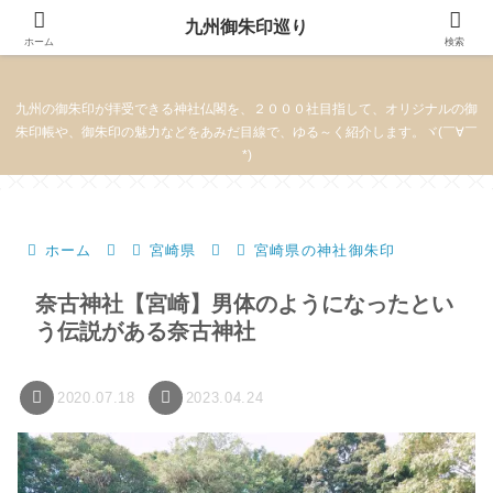
九州御朱印巡り
九州御朱印巡り
ホーム
検索
九州の御朱印が拝受できる神社仏閣を、２０００社目指して、オリジナルの御
朱印帳や、御朱印の魅力などをあみだ目線で、ゆる～く紹介します。ヾ(￣∀￣
*)
ホーム
宮崎県
宮崎県の神社御朱印
奈古神社【宮崎】男体のようになったとい
う伝説がある奈古神社
2020.07.18
2023.04.24