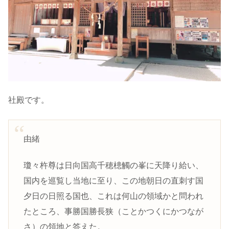
社殿です。
由緒
瓊々杵尊は日向国高千穂槵觸の峯に天降り給い、
国内を巡覧し当地に至り、この地朝日の直刺す国
夕日の日照る国也、これは何山の領域かと問われ
たところ、事勝国勝長狭（ことかつくにかつなが
さ）の領地と答えた。