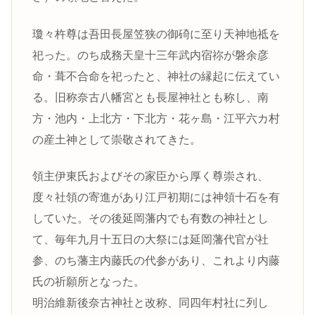
瓊々杵尊は吾田長屋笠狭の御碕に至り天神地祗を
祀った。のち成務天皇十三年武内宿祢が磐余彦
命・葺不合命を祀ったと、神社の縁起に伝えてい
る。旧称奈古八幡宮とも長屋神社とも称し、南
方・池内・上北方・下北方・花ヶ島・江平六カ村
の産土神として崇敬されてきた。
領主伊東氏およびその家臣から厚く尊崇され、
度々社領の寄進があり江戸初期には神領十石を有
していた。その後延岡藩内でも有数の神社とし
て、毎年九月十五日の大祭には延岡藩代官が社
参、のち藩主内藤氏の代参があり、これより内藤
氏の祈願所となった。
明治維新後奈古神社と改称、同四年村社に列し