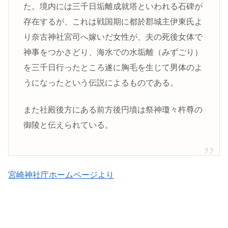
た。境内には三千日垢離成就塔といわれる石碑が
存在するが、これは戦国期に都於郡城主伊東氏よ
り奈古神社宮司へ嫁いだ女性が、夫の死後女体で
神事をつかさどり、海水での水垢離（みずごり）
を三千日行ったところ遂に胸毛を生じて男体のよ
うになったという伝説によるものである。
また社殿後方にある前方後円墳は祭神瓊々杵尊の
御陵と伝えられている。
宮崎神社庁ホームページより